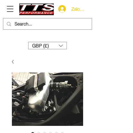
Zaloguj się
Need help? Call us:
+44 (0)1327 858212
GBP (£)