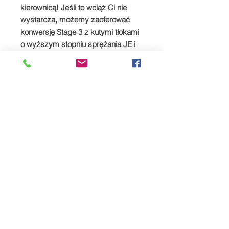
kierownicą! Jeśli to wciąż Ci nie
wystarcza, możemy zaoferować
konwersję Stage 3 z kutymi tłokami
o wyższym stopniu sprężania JE i
krzywkami opracowanymi przez
TTS, dającymi do 400 KM za
kierownicą.
Proszę kliknąć
TUTAJ
skontaktuj się
z nami w celu uzyskania informacji
na temat naszej konwersji Stage 3.
SPREAD YOUR PAYMENTS
We are now offering the facility to
spread payments on all TTS bike and
car supercharger packages. Simply
pay a deposit of 50% and then settle
the remaining balance within 12
Powiązane