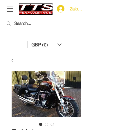
Zaloguj się
Need help? Call us:
+44 (0)1327 858212
GBP (£)