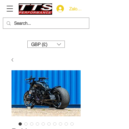
Zaloguj się
Need help? Call us:
+44 (0)1327 858212
GBP (£)