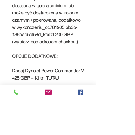
dostępna w gołe aluminium lub
może być dostarczona w kolorze
czarnym / polerowana, dodatkowo
w wykończeniu_cc781905 bb3b-
136bad5cf58d_koszt 200 GBP
(wybierz pod adresem checkout).
OPCJE DODATKOWE:
Dodaj Dynojet Power Commander V:
425 GBP – Kliknij
TUTAJ
SPREAD YOUR PAYMENTS
We are now offering the facility to