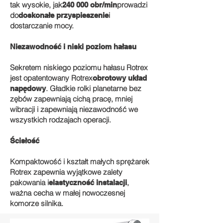
tak wysokie, jak
prowadzi
240 000 obr/min
do
i
doskonałe przyspieszenie
dostarczanie mocy.
Niezawodność i niski poziom hałasu
Sekretem niskiego poziomu hałasu Rotrex
jest opatentowany Rotrex
obrotowy układ
. Gładkie rolki planetarne bez
napędowy
zębów zapewniają cichą pracę, mniej
wibracji i zapewniają niezawodność we
wszystkich rodzajach operacji.
Ścisłość
Kompaktowość i kształt małych sprężarek
Rotrex zapewnia wyjątkowe zalety
pakowania i
,
elastyczność instalacji
ważna cecha w małej nowoczesnej
komorze silnika.