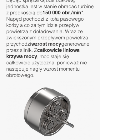
Będąc sprężarką odśrodkową,
jednostka jest w stanie obracać turbinę
z prędkością do
.
150 000 obr./min*
Napęd pochodzi z koła pasowego
korby a co za tym idzie przepływ
powietrza z doładowania. Wraz ze
zwiększonym przepływem powietrza
przychodzi
generowane
wzrost mocy
przez silnik. Z
całkowicie liniowa
, moc staje się
krzywa mocy
całkowicie użyteczna, ponieważ nie
następuje nagły wzrost momentu
obrotowego.