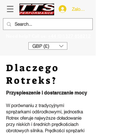
Zaloguj się
Need help? Call us:
+44 (0)1327 858212
GBP (£)
Dlaczego
Rotreks?
Przyspieszenie i dostarczanie mocy
W porównaniu z tradycyjnymi
sprężarkami odśrodkowymi, jednostka
Rotrex oferuje najwyższe doładowanie
przy niskich i średnich prędkościach
obrotowych silnika. Prędkości sprężarki