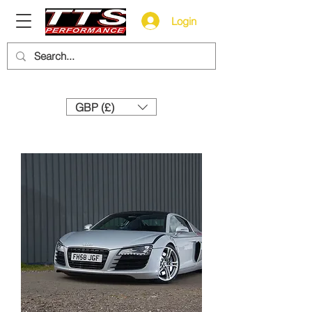
Login
Need help? Call us:
+44 (0)1327 858212
GBP (£)