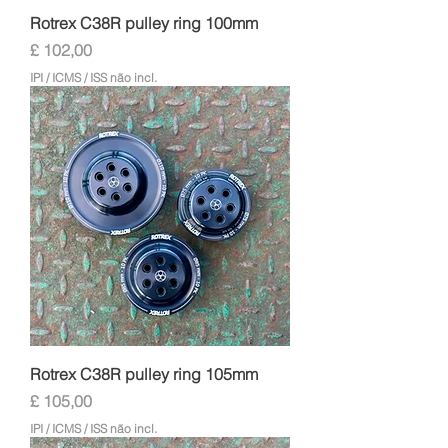
Rotrex C38R pulley ring 100mm
Preço
£ 102,00
IPI / ICMS / ISS não incl.
Rotrex C38R pulley ring 105mm
Preço
£ 105,00
IPI / ICMS / ISS não incl.