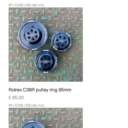
IPI / ICMS / ISS não incl.
Rotrex C38R pulley ring 85mm
Preço
£ 85,00
IPI / ICMS / ISS não incl.