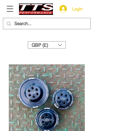
Login
Need help? Call us:
+44 (0)1327 858212
GBP (£)