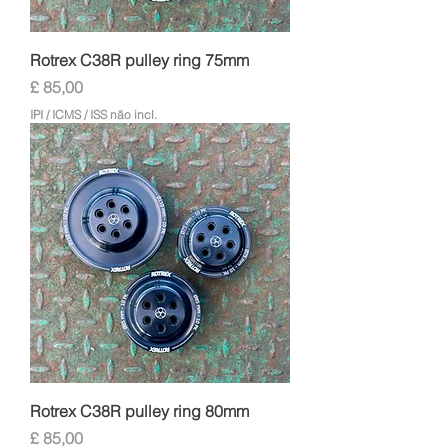
Rotrex C38R pulley ring 75mm
Preço
£ 85,00
IPI / ICMS / ISS não incl.
Rotrex C38R pulley ring 80mm
Preço
£ 85,00