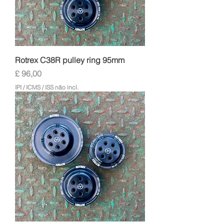
Rotrex C38R pulley ring 95mm
Preço
£ 96,00
IPI / ICMS / ISS não incl.