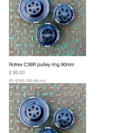
Rotrex C38R pulley ring 90mm
Preço
£ 95,00
IPI / ICMS / ISS não incl.