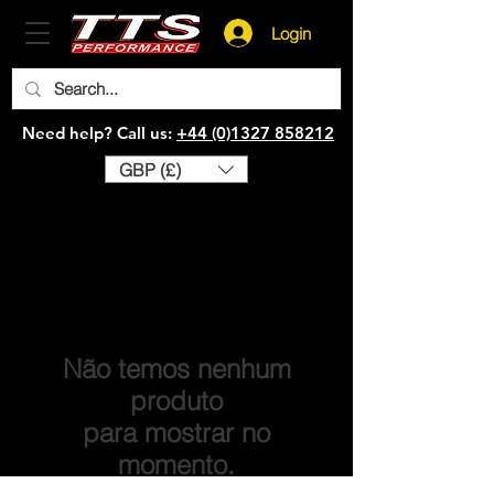
Login
Need help? Call us:
+44 (0)1327 858212
GBP (£)
Não temos nenhum
produto
para mostrar no
momento.