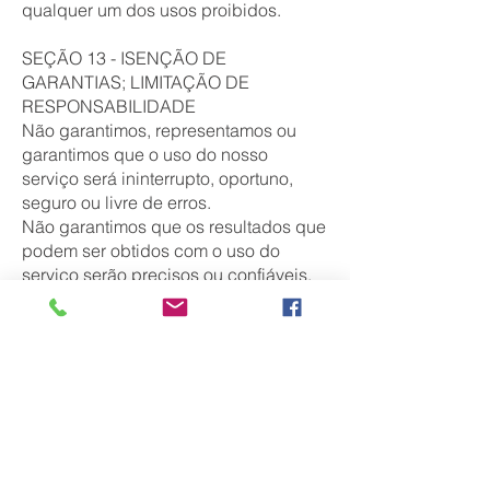
qualquer um dos usos proibidos.
SEÇÃO 13 - ISENÇÃO DE
GARANTIAS; LIMITAÇÃO DE
RESPONSABILIDADE
Não garantimos, representamos ou
garantimos que o uso do nosso
serviço será ininterrupto, oportuno,
seguro ou livre de erros.
Não garantimos que os resultados que
podem ser obtidos com o uso do
serviço serão precisos ou confiáveis.
Você concorda que, de tempos em
tempos, podemos remover o serviço
por períodos indefinidos ou cancelar o
serviço a qualquer momento, sem
aviso prévio.
Você concorda expressamente que
seu uso ou incapacidade de usar o
serviço é por sua conta e risco. O