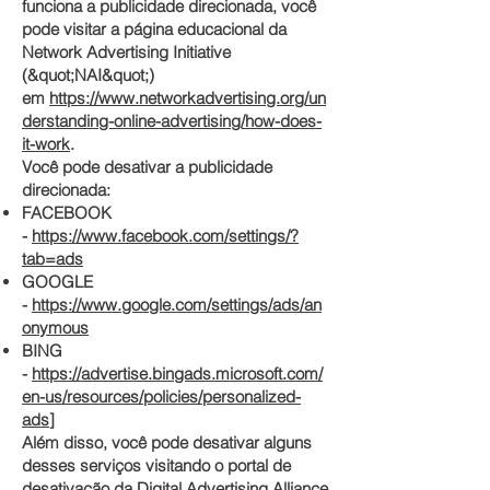
funciona a publicidade direcionada, você
pode visitar a página educacional da
Network Advertising Initiative
(&quot;NAI&quot;)
em
https://www.networkadvertising.org/un
derstanding-online-advertising/how-does-
it-work
.
Você pode desativar a publicidade
direcionada:
FACEBOOK
-
https://www.facebook.com/settings/?
tab=ads
GOOGLE
-
https://www.google.com/settings/ads/an
onymous
BING
-
https://advertise.bingads.microsoft.com/
en-us/resources/policies/personalized-
ads
]
Além disso, você pode desativar alguns
desses serviços visitando o portal de
desativação da Digital Advertising Alliance