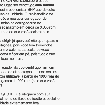
 TTS/ROTREX &#39;sobre outros
 lugar, ser centrífugo,
eles tomam
assim economizar BHP que de outra
ão da unidade. Outro benefício de
ção a qualquer carregador de
e todos os carregadores de
lso máximo em cerca de 3.000 rpm
 medida que você acelera mais.
dirigir, já que você não quer quase a
otações, pois você tem tremendos
 um problema particular se você
cada e ficar em pé, pois tudo o que
 a lugar nenhum.
egador do tipo centrífugo, tem um
ssão de alimentação subindo em um
tra utilizável a partir de 1000 rpm do
igamos 11.000 rpm (ou o que você
).
 TTS/ROTREX é integrada com sua
cimento de fluido de tração especial, o
lidade extremamente boa.