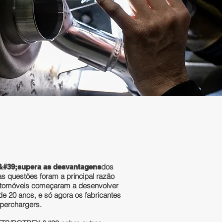
dos
#39;supera as desvantagens
as questões
foram a principal razão
automóveis começaram a desenvolver
e 20 anos, e só agora os fabricantes
uperchargers.