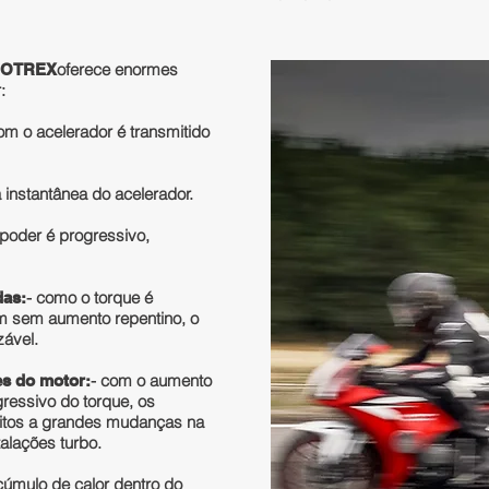
oferece enormes
/ROTREX
:
om o acelerador é transmitido
a instantânea do acelerador.​
 poder é progressivo,
- como o torque é
das:
pm sem aumento repentino, o
zável.
- com o aumento
s do motor:
gressivo do torque, os
itos a grandes mudanças na
alações turbo.
cúmulo de calor dentro do