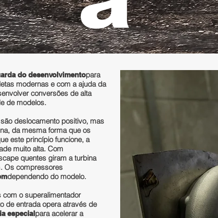
para
uarda do desenvolvimento
letas modernas e com a ajuda da
nvolver conversões de alta
de de modelos.
 são deslocamento positivo, mas
bina, da mesma forma que os
 este princípio funcione, a
dade muito alta. Com
cape quentes giram a turbina
pm. Os compressores
dependendo do modelo.
rpm
es com o superalimentador
 de entrada opera através de
para acelerar a
ia especial