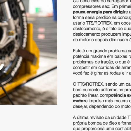
Os benefícios do carregador
compressores são: Em primeiro
e 
pouca energia para dirigir
forma seria perdido na conduç
usar o TTS/ROTREX, em oposi
deslocamento, é o fato de qu
deslocamento produzem impu
do motor e depois diminuem à
Este é um grande problema ao 
potência máxima em baixas r
problemas de tração, o que é
competir em corridas de arran
você faz é girar as rodas e ir
O TTS/ROTREX, sendo um carr
bom aumento uniforme na pre
padrão linear, com
potência ex
e impulso máximo em d
motor
desejar, dependendo do motor
A última revisão da unidade
própria bomba de óleo e forne
que proporciona uma confiabi