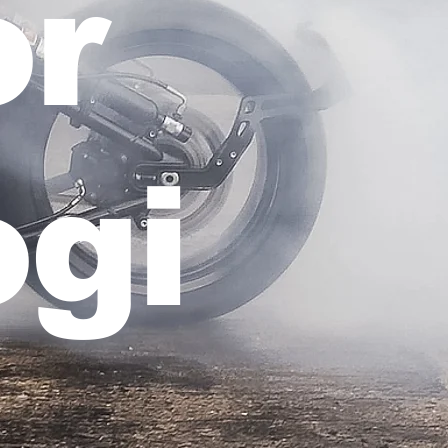
or
gi