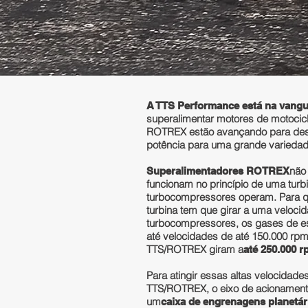
A TTS Performance está na vang
superalimentar motores de motocic
ROTREX estão avançando para dese
potência para uma grande varieda
não
Superalimentadores ROTREX
funcionam no princípio de uma tur
turbocompressores operam. Para que
turbina tem que girar a uma veloci
turbocompressores, os gases de es
até velocidades de até 150.000 r
TTS/ROTREX giram a
até 250.000 
Para atingir essas altas velocidad
TTS/ROTREX, o eixo de acionamento
um
caixa de engrenagens planetár