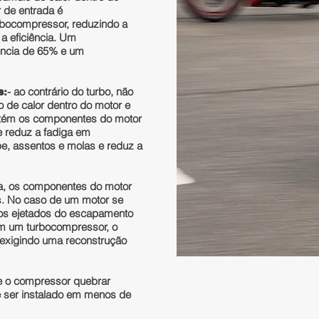
 de entrada é
rbocompressor, reduzindo a
a eficiência. Um
ência de 65% e um
- ao contrário do turbo, não
s:
 de calor dentro do motor e
ntém os componentes do motor
e reduz a fadiga em
, assentos e molas e reduz a
da, os componentes do motor
es. No caso de um motor se
dos ejetados do escapamento
m um turbocompressor, o
, exigindo uma reconstrução
e o compressor quebrar
e ser instalado em menos de