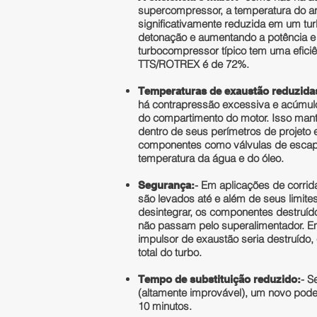
supercompressor, a temperatura do ar
significativamente reduzida em um tu
detonação e aumentando a potência e 
turbocompressor típico tem uma efici
TTS/ROTREX é de 72%.
Temperaturas de exaustão reduzida
há contrapressão excessiva e acúmulo
do compartimento do motor. Isso ma
dentro de seus perímetros de projeto 
componentes como válvulas de escape
temperatura da água e do óleo.
- Em aplicações de corri
Segurança:
são levados até e além de seus limit
desintegrar, os componentes destruí
não passam pelo superalimentador. E
impulsor de exaustão seria destruído
total do turbo.
- S
Tempo de substituição reduzido:
(altamente improvável), um novo pod
10 minutos.