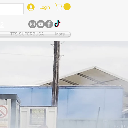
Login
12
TTS SUPERBUSA
More