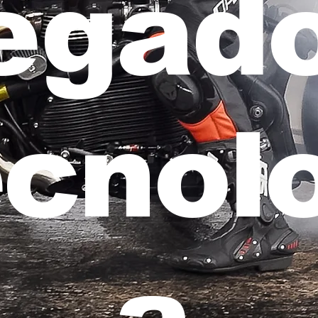
egad
cnolo
a