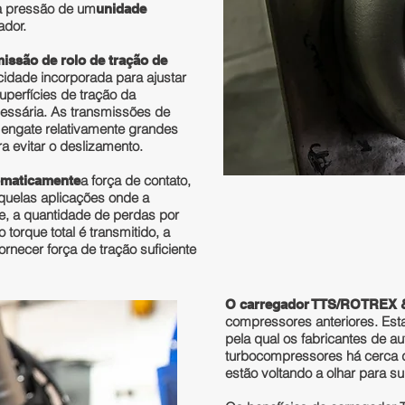
lta pressão de um
unidade
ador.
issão de rolo de tração de
idade incorporada para ajustar
uperfícies de tração da
cessária. As transmissões de
 engate relativamente grandes
ra evitar o deslizamento.
a força de contato,
omaticamente
quelas aplicações onde a
e, a quantidade de perdas por
 torque total é transmitido, a
rnecer força de tração suficiente
O carregador TTS/ROTREX &
compressores anteriores. Est
pela qual os fabricantes de 
turbocompressores há cerca d
estão voltando a olhar para s