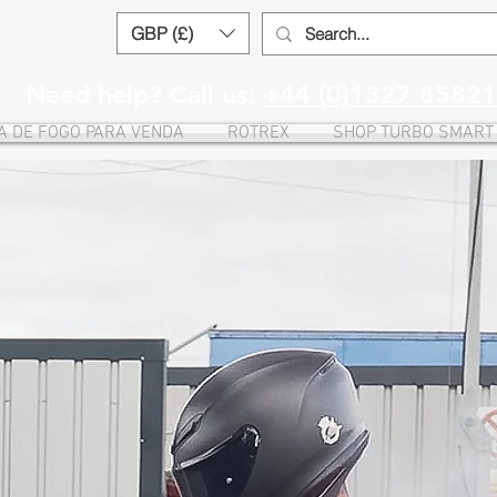
GBP (£)
Need help? Call us:
+44 (0)1327 8582
A DE FOGO PARA VENDA
ROTREX
SHOP TURBO SMART