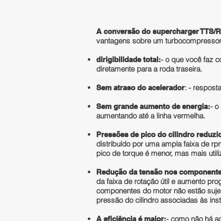
A conversão do supercharger TTS
vantagens sobre um turbocompressor
- o que você faz c
dirigibilidade total:
diretamente para a roda traseira.
: - respost
Sem atraso do acelerador
- o
Sem grande aumento de energia:
aumentando até a linha vermelha.
Pressões de pico do cilindro reduzi
distribuído por uma ampla faixa de r
pico de torque é menor, mas mais utili
Redução da tensão nos componente
da faixa de rotação útil e aumento pro
componentes do motor não estão suje
pressão do cilindro associadas às inst
- como não há a
A eficiência é maior: