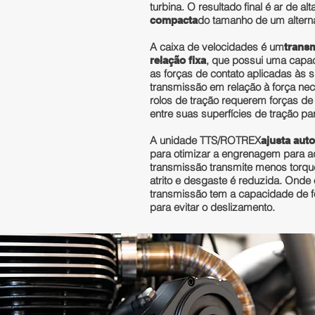
turbina. O resultado final é ar de a
do tamanho de um altern
compacta
A caixa de velocidades é um
transm
, que possui uma capac
relação fixa
as forças de contato aplicadas às s
transmissão em relação à força ne
rolos de tração requerem forças de
entre suas superfícies de tração pa
A unidade TTS/ROTREX
ajusta aut
para otimizar a engrenagem para a
transmissão transmite menos torqu
atrito e desgaste é reduzida. Onde o
transmissão tem a capacidade de fo
para evitar o deslizamento.