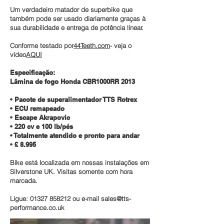
Um verdadeiro matador de superbike que
também pode ser usado diariamente graças à
sua durabilidade e entrega de potência linear.
Conforme testado por
44Teeth.com
- veja o
vídeo
AQUI
Especificação:
Lâmina de fogo Honda CBR1000RR 2013
• Pacote de superalimentador TTS Rotrex
• ECU remapeado
• Escape Akrapovic
• 220 cv e 100 lb/pés
• Totalmente atendido e pronto para andar
• £ 8.995
Bike está localizada em nossas instalações em
Silverstone UK. Visitas somente com hora
marcada.
Ligue:
01327 858212
ou e-mail
sales@tts-
performance.co.uk