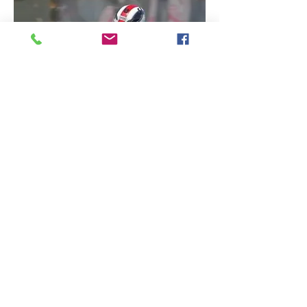
Contate-Nos:
+44 (0) 1327 858212
sales@tts-performance.co.uk
TTS Performance Parts Ltd
Unidade 12 Fazenda West End
Silverstone, NN12 8UY
© 2022 TTS Performance Parts Ltd
Nº de registro da empresa
:
05513721
VAT não
:
866 8793 48