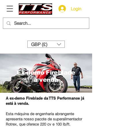
Login
Need help? Call us:
+44 (0)1327 858212
GBP (£)
Ex-demo Fireblade
à venda
A ex-demo Fireblade da TTS Performance já
está à venda.
Esta máquina de engenharia abrangente
apresenta nosso pacote de superalimentador
Rotrex, que oferece 220 cv e 100 lb/ft.