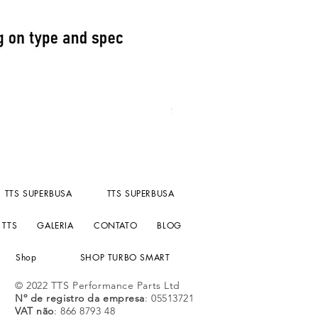
Fuel Pressure reg kompact un
Preço
£ 156,55
IPI / ICMS / ISS não incl.
TTS SUPERBUSA
TTS SUPERBUSA
 TTS
GALERIA
CONTATO
BLOG
Shop
SHOP TURBO SMART
© 2022 TTS Performance Parts Ltd
Nº de registro da empresa
: 05513721
VAT não
: 866 8793 48