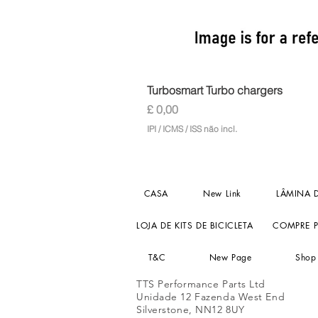
Turbosmart Turbo chargers
Preço
£ 0,00
IPI / ICMS / ISS não incl.
CASA
New Link
LÂMINA 
LOJA DE KITS DE BICICLETA
COMPRE P
T&C
New Page
Shop
TTS Performance Parts Ltd
Unidade 12 Fazenda West End
Silverstone, NN12 8UY