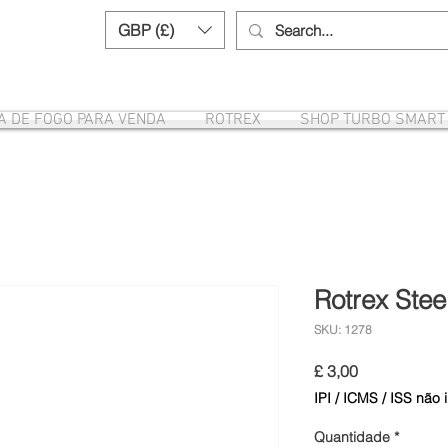
GBP (£)
Need help? Call us:
+44 (0)1327 8582
A DE FOGO PARA VENDA
ROTREX
SHOP TURBO SMART
Rotrex Steel
SKU: 1278
Preço
£ 3,00
IPI / ICMS / ISS não i
Quantidade
*