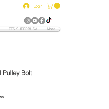
Login
12
TTS SUPERBUSA
More
 Pulley Bolt
ncl.