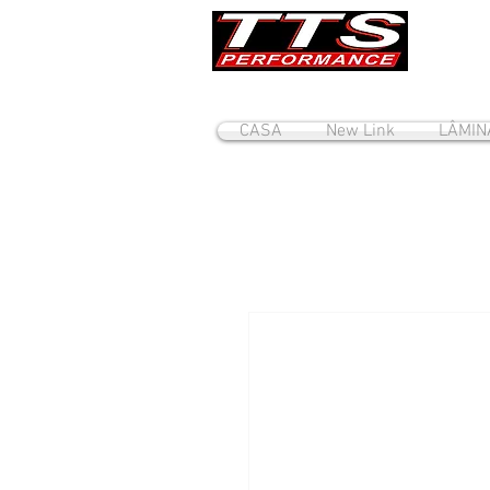
CASA
New Link
LÂMIN