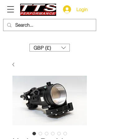
Login
Need help? Call us:
+44 (0)1327 858212
GBP (£)