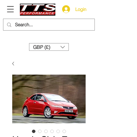
Login
Need help? Call us:
+44 (0)1327 858212
GBP (£)