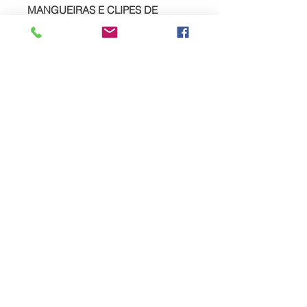
MANGUEIRAS E CLIPES DE
SILICONE CORREIA DE
ACIONAMENTO PRINCIPAL
TODOS OS ESPAÇADORES DE
MONTAGEM, SUPORTES E
FIXADORES DEATCH E
FIXADORES INSTRUÇÕES DE
MONTAGEM DOS PLUGUES DO
ADAPTADOR
HONDATA FLASH PRO £ 486+ iva
MONTAGEM DE DYNO E TESTE
DE ESTRADA £ 700+ iva
SPREAD YOUR PAYMENTS
We are now offering the facility to