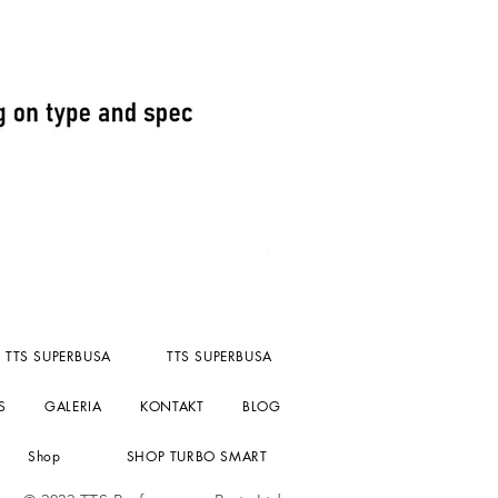
Fuel Pressure reg kompact un
Cena
156,55 GBP
bez PTU
TTS SUPERBUSA
TTS SUPERBUSA
S
GALERIA
KONTAKT
BLOG
Shop
SHOP TURBO SMART