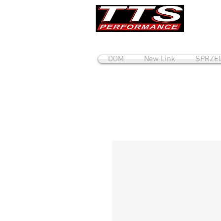
DOM
New Link
SPRZE