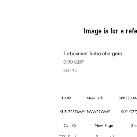
Turbosmart Turbo chargers
Cena
0,00 GBP
bez PTU
DOM
New Link
SPRZEDA
KUP ZESTAWY ROWEROWE
KUP CZ
Cs i Cs
New Page
Sh
TTS Performance Parts Ltd