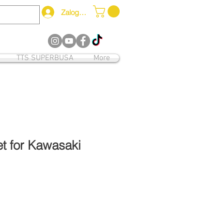
Zaloguj się
12
TTS SUPERBUSA
More
t for Kawasaki