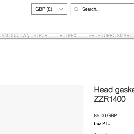
GBP (£)
Need help? Call us:
+44 (0)1327 8582
DAM OGNIOWĄ OSTRZE
ROTREX
SHOP TURBO SMART
Head gaske
ZZR1400
Cena
85,00 GBP
bez PTU