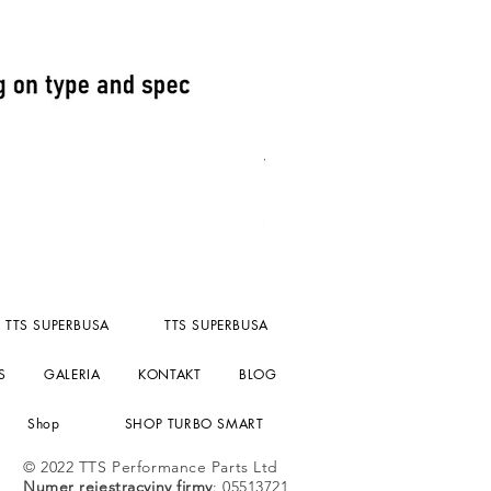
Turbosmart Fuel Pressure reg
Cena
156,55 GBP
bez PTU
TTS SUPERBUSA
TTS SUPERBUSA
S
GALERIA
KONTAKT
BLOG
Shop
SHOP TURBO SMART
© 2022 TTS Performance Parts Ltd
Numer rejestracyjny firmy
: 05513721