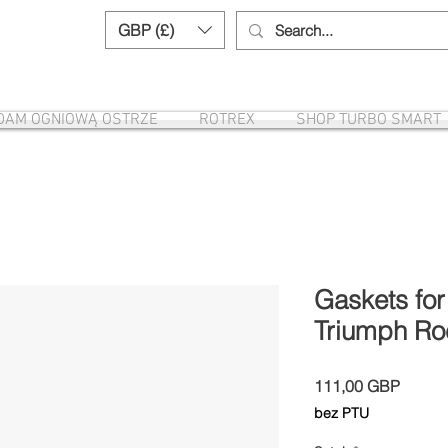
GBP (£)
Need help? Call us:
+44 (0)1327 8582
DAM OGNIOWĄ OSTRZE
ROTREX
SHOP TURBO SMART
Gaskets for 
Triumph Ro
Cena
111,00 GBP
bez PTU