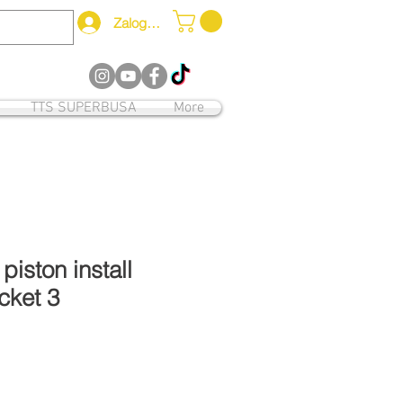
Zaloguj się
12
TTS SUPERBUSA
More
piston install
cket 3