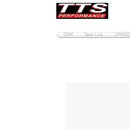
DOM
New Link
SPRZE