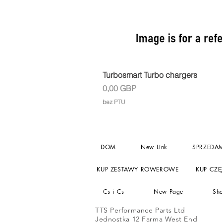
Turbosmart Turbo chargers
Cena
0,00 GBP
bez PTU
DOM
New Link
SPRZEDA
KUP ZESTAWY ROWEROWE
KUP CZ
Cs i Cs
New Page
Sh
TTS Performance Parts Ltd
Jednostka 12 Farma West End