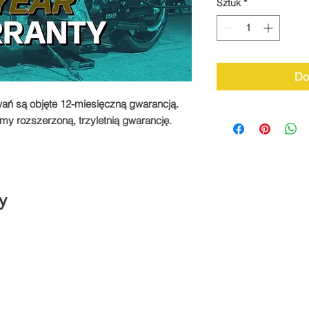
Sztuk
*
Do
ań są objęte 12-miesięczną gwarancją.
my rozszerzoną, trzyletnią gwarancję.
y