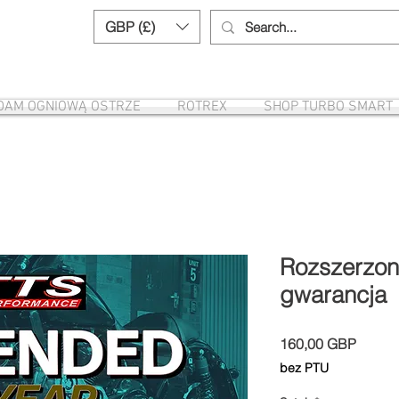
GBP (£)
Need help? Call us:
+44 (0)1327 8582
DAM OGNIOWĄ OSTRZE
ROTREX
SHOP TURBO SMART
Rozszerzona
gwarancja
Cena
160,00 GBP
bez PTU