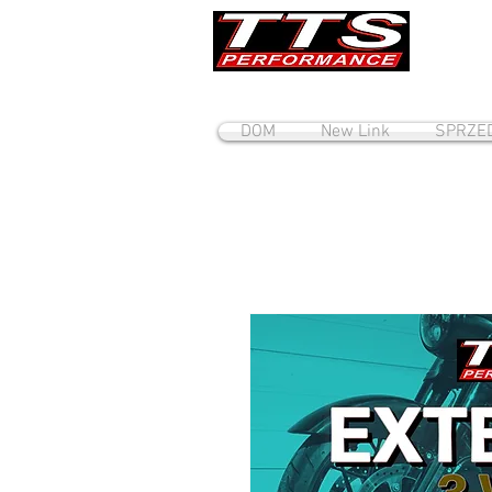
DOM
New Link
SPRZE