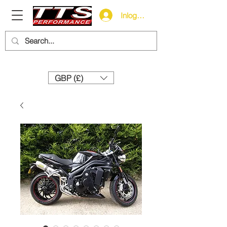
Inloggen
Need help? Call us:
+44 (0)1327 858212
GBP (£)