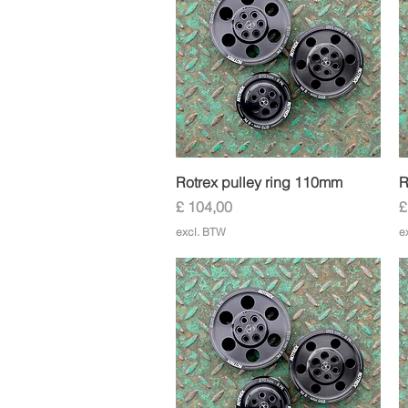
Snel overzicht
Rotrex pulley ring 110mm
R
Prijs
P
£ 104,00
£
excl. BTW
e