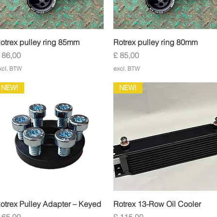
Snel overzicht
Snel overzicht
otrex pulley ring 85mm
Rotrex pulley ring 80mm
rijs
Prijs
 86,00
£ 85,00
xcl. BTW
excl. BTW
NEW!
NEW!
Snel overzicht
Snel overzicht
otrex Pulley Adapter – Keyed
Rotrex 13-Row Oil Cooler
rijs
Prijs