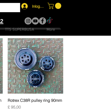
Inloggen
12
TTS SUPERBUSA
More
Snel overzicht
m
Rotrex C38R pulley ring 90mm
Prijs
£ 95,00