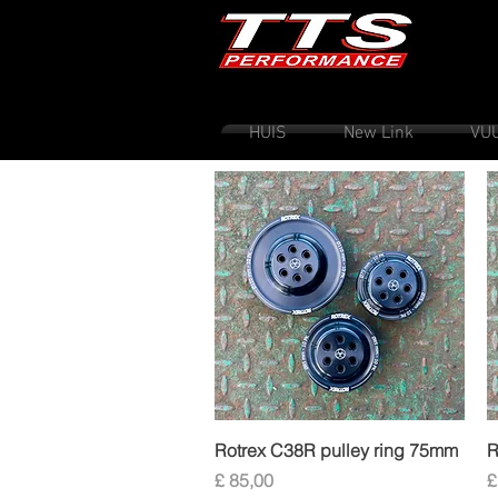
HUIS
New Link
VU
Snel overzicht
Rotrex C38R pulley ring 75mm
R
Prijs
P
£ 85,00
£