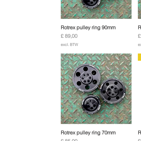
Snel overzicht
Rotrex pulley ring 90mm
R
Prijs
P
£ 89,00
£
excl. BTW
e
Snel overzicht
Rotrex pulley ring 70mm
R
Prijs
P