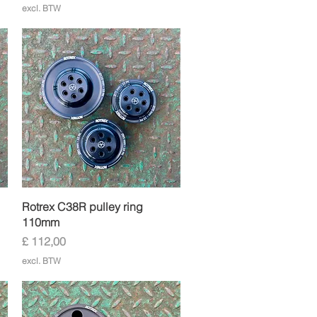
excl. BTW
Snel overzicht
Rotrex C38R pulley ring
110mm
Prijs
£ 112,00
excl. BTW