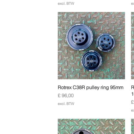
excl. BTW
e
Snel overzicht
Rotrex C38R pulley ring 95mm
R
Prijs
£ 96,00
P
£
excl. BTW
e