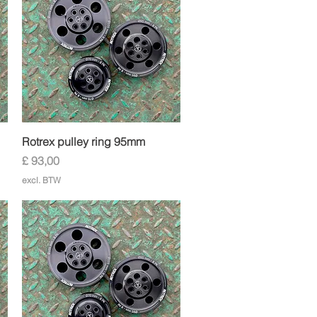
Snel overzicht
Rotrex pulley ring 95mm
Prijs
£ 93,00
excl. BTW