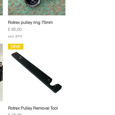
Snel overzicht
Rotrex pulley ring 75mm
Prijs
£ 85,00
excl. BTW
NEW!
Snel overzicht
Rotrex Pulley Removal Tool
Prijs