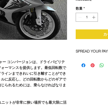
数量
*
カ
SPREAD YOUR PA
We are now offering 
ージャー コンバージョンは、ドライバビリテ
on all TTS bike and
フォーマンスを提供します。最低回転数で
Simply pay a deposit
ドラインまできれいに引き離すことができ
remaining balance wi
トルに反応し、どの回転数からどのギアで
completed order.
信じられるためには、乗らなければなりま
To take advantage of
direct:
x ユニットが非常に狭い場所でも最大限に活
Call: +44 1327 8582