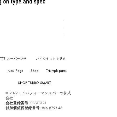
Turbosmart Fuel Pressure reg
価格
£156.55
消費税抜き
TTS スーパーブサ
バイクキットを見る
New Page
Shop
Triumph parts
SHOP TURBO SMART
© 2022 TTSパフォーマンスパーツ株式
会社
会社登録番号
: 05513721
付加価値税登録番号
: 866 8793 48