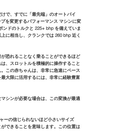
Email: sales@tts-pe
を生成するだけで、すでに「最先端」のオートバイ
ャンプを変更するパフォーマンス マシンに変
Please note: Due to 
package is made to o
ポンドのトルクと 225+ bhp を備えていま
refundable
 以上に相当し、クランクでは 260 bhp 近く
者が恐れることなく乗ることができるほど
れは、スロットルを積極的に操作すること
ん。この赤ちゃんは、非常に急速にペース
を最大限に活用するには、非常に経験豊富
なマシンが必要な場合は、この変換が最適
チャージャーの信じられないほど小さいサイズ
とができることを意味します。この位置は