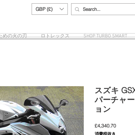
GBP (£)
Need help? Call us:
+44 (0)1327 8582
ための火の刃
ロトレックス
SHOP TURBO SMART
スズキ GSXR
パーチャー
ョン
価
£4,340.70
格
消費税抜き