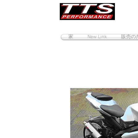
家
New Link
販売の