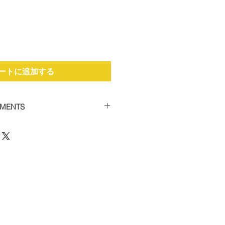
ートに追加する
YMENTS
the facility to spread payments
 car supercharger packages.
 of 50% and then settle the
thin 12 weeks to receive your
 this option, please contact us
12