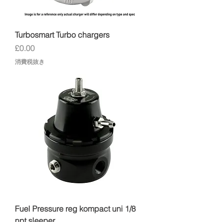
Turbosmart Turbo chargers
価格
£0.00
消費税抜き
Fuel Pressure reg kompact uni 1/8
npt sleeper