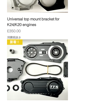
Universal top mount bracket for
K24/K20 engines
価格
£350.00
消費税抜き
新着！