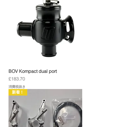
BOV Kompact dual port
価格
£183.70
消費税抜き
新着！