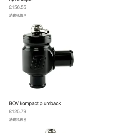
価格
£156.55
消費税抜き
BOV kompact plumback
価格
£125.79
消費税抜き