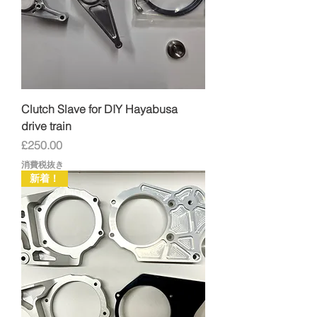
Clutch Slave for DIY Hayabusa
drive train
価格
£250.00
消費税抜き
新着！