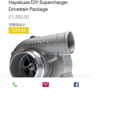
Hayabusa DIY Supercharger
Drivetrain Package
価格
£1,200.00
消費税抜き
C15-20
Rotrex C15-20 Supercharger Full Kit
価格
£1,966.00
消費税抜き