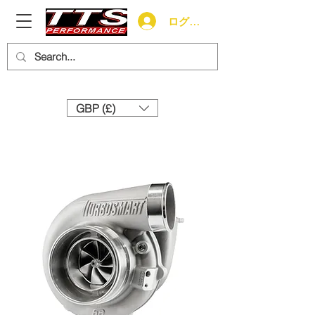
ログイン
Need help? Call us:
+44 (0)1327 858212
GBP (£)