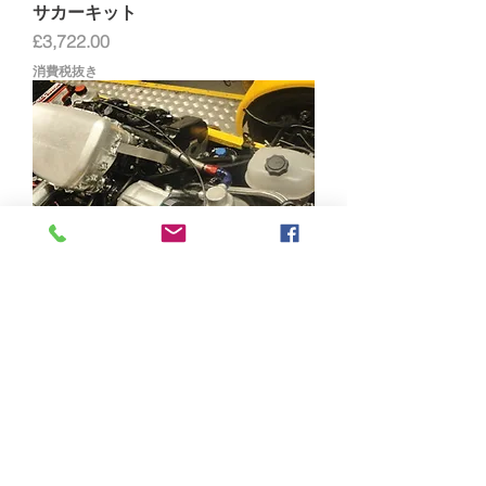
サカーキット
価格
£3,722.00
消費税抜き
はやぶさカーキット ブラケット＆ド
ライブセット
価格
£1,600.00
消費税抜き