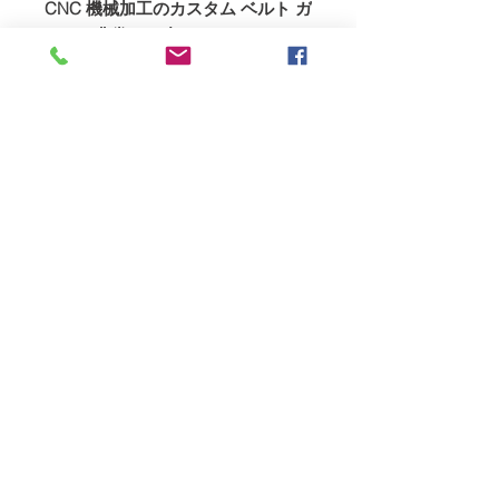
CNC 機械加工のカスタム ベルト ガ
ード、非常に頑丈な Powerdyne ド
ライブ ベルト、カスタム製作のイ
ンタークーラー、オイル クーラ
ー、レベル インジケーター付きオ
イル リザーバー、エア フィルタ
ー、燃料ポンプ、すべての配管、ブ
ラケット、付属品、 TTS ベース マ
ップ、包括的なフィッティング手
順。
同じキットを実行している第 2 世
代はやぶさの 44Teeth.com ビデオ
をご覧ください
ここ
あなたも好きかも...
TTS Suzuki GSX1300R Gen 1 ハヤ
ブサ スーパーチャージャー パッケ
ージ。