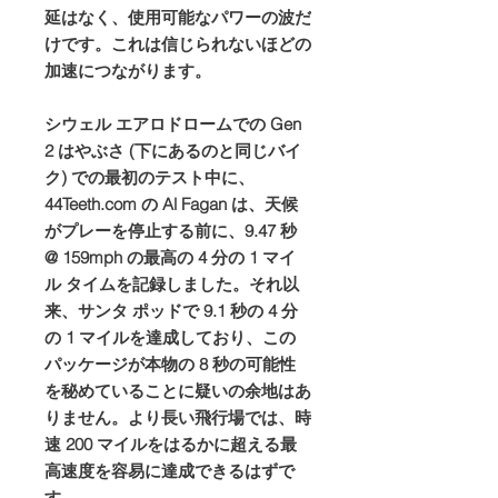
延はなく、使用可能なパワーの波だ
けです。これは信じられないほどの
加速につながります。
シウェル エアロドロームでの Gen
2 はやぶさ (下にあるのと同じバイ
ク) での最初のテスト中に、
44Teeth.com の Al Fagan は、天候
がプレーを停止する前に、9.47 秒
@ 159mph の最高の 4 分の 1 マイ
ル タイムを記録しました。それ以
来、サンタ ポッドで 9.1 秒の 4 分
の 1 マイルを達成しており、この
パッケージが本物の 8 秒の可能性
を秘めていることに疑いの余地はあ
りません。より長い飛行場では、時
速 200 マイルをはるかに超える最
高速度を容易に達成できるはずで
す。