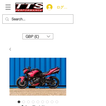
ログイン
Need help? Call us:
+44 (0)1327 858212
GBP (£)