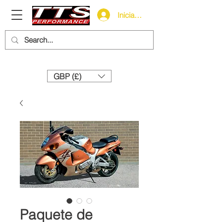
Iniciar sesión
Need help? Call us:
+44 (0)1327 858212
GBP (£)
Paquete de