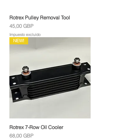
Rotrex Pulley Removal Tool
Precio
45,00 GBP
Impuesto excluido
NEW!
Rotrex 7-Row Oil Cooler
Precio
68,00 GBP