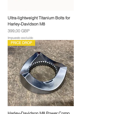
Ultra-lightweight Titanium Bolts for
Harley-Davidson M8
Precio
399,00 GBP
Impuesto excluido
PRICE DROP
Harley-Davidson M8 Power Comp