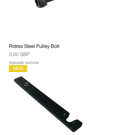
Rotrex Steel Pulley Bolt
Precio
3,00 GBP
Impuesto excluido
NEW!