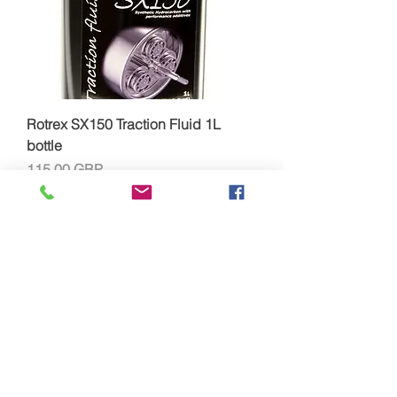
Rotrex SX150 Traction Fluid 1L
bottle
Precio
115,00 GBP
Impuesto excluido