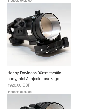
Impuesto excluido
Harley-Davidson 90mm throttle
body, inlet & injector package
Precio
1920,00 GBP
Impuesto excluido