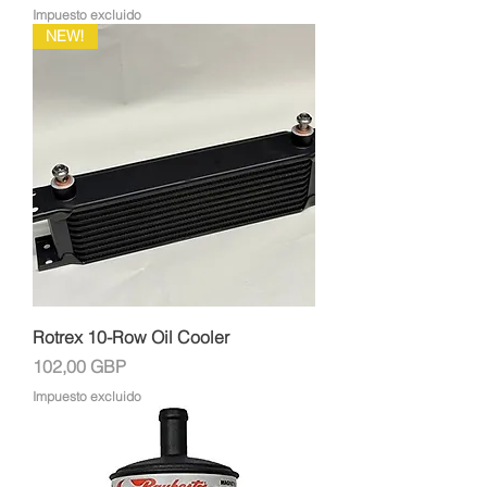
Impuesto excluido
NEW!
Rotrex 10-Row Oil Cooler
Precio
102,00 GBP
Impuesto excluido