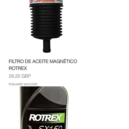
FILTRO DE ACEITE MAGNÉTICO
ROTREX
Precio
29,25 GBP
Impuesto excluido