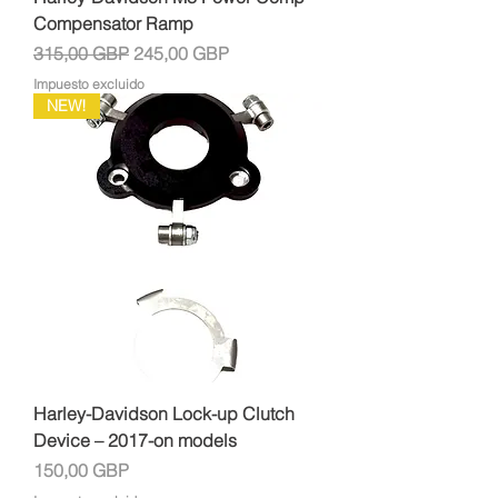
Compensator Ramp
Precio
Precio de oferta
315,00 GBP
245,00 GBP
Impuesto excluido
NEW!
Harley-Davidson Lock-up Clutch
Device – 2017-on models
Precio
150,00 GBP