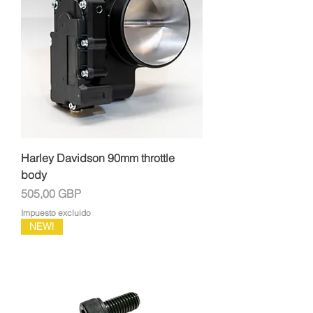
Harley Davidson 90mm throttle
body
Precio
505,00 GBP
Impuesto excluido
NEW!