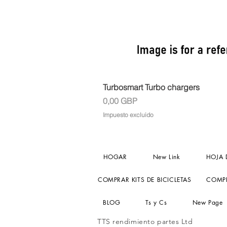
Turbosmart Turbo chargers
Precio
0,00 GBP
Impuesto excluido
HOGAR
New Link
HOJA 
COMPRAR KITS DE BICICLETAS
COMPR
BLOG
Ts y Cs
New Page
TTS rendimiento partes Ltd