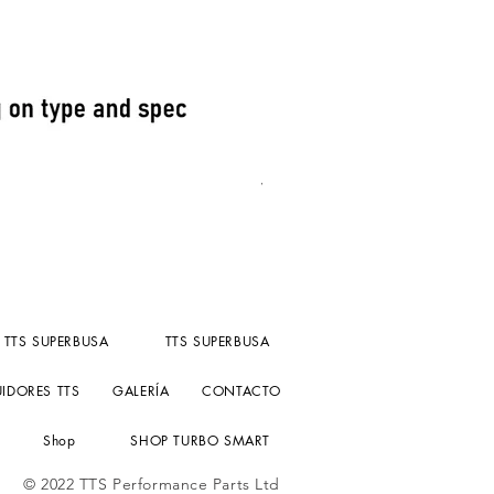
Turbosmart Fuel Pressure reg
Precio
156,55 GBP
Impuesto excluido
TTS SUPERBUSA
TTS SUPERBUSA
UIDORES TTS
GALERÍA
CONTACTO
Shop
SHOP TURBO SMART
© 2022 TTS Performance Parts Ltd