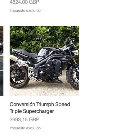
Precio
4824,00 GBP
Impuesto excluido
Vista rápida
Conversión Triumph Speed
Triple Supercharger
Precio
3993,15 GBP
Impuesto excluido