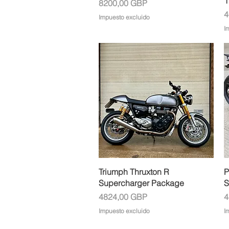
1
Precio
8200,00 GBP
P
4
Impuesto excluido
I
Vista rápida
Triumph Thruxton R
P
Supercharger Package
S
Precio
P
4824,00 GBP
4
Impuesto excluido
I