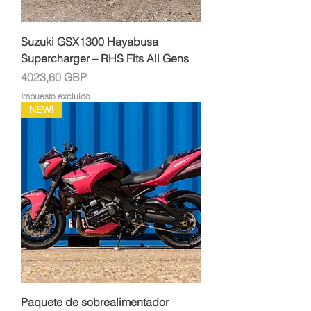
Suzuki GSX1300 Hayabusa
Supercharger – RHS Fits All Gens
Precio
4023,60 GBP
Impuesto excluido
NEW!
Paquete de sobrealimentador