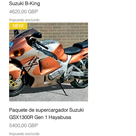
Suzuki B-King
Precio
4620,00 GBP
Impuesto excluido
NEW!
Paquete de supercargador Suzuki
GSX1300R Gen 1 Hayabusa
Precio
5400,00 GBP
Impuesto excluido