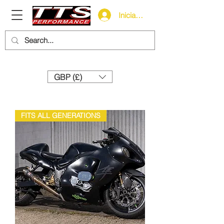
Iniciar sesión
Need help? Call us:
+44 (0)1327 858212
GBP (£)
FITS ALL GENERATIONS