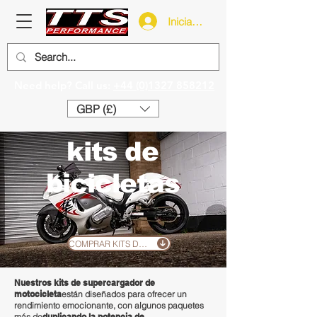
Iniciar sesión
Need help? Call us:
+44 (0)1327 858212
GBP (£)
kits de
bicicletas
COMPRAR KITS DE BICICLETAS
Nuestros kits de supercargador de
motocicleta
están diseñados para ofrecer un
rendimiento emocionante
, con algunos paquetes
más de
duplicando la potencia de