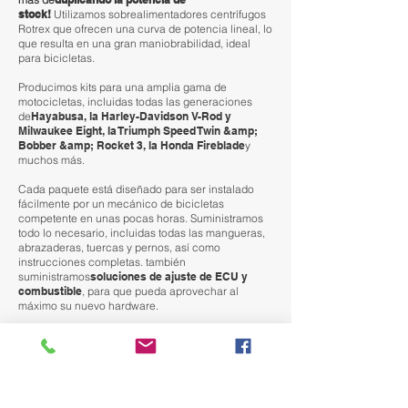
stock!
Utilizamos sobrealimentadores centrífugos
Rotrex que ofrecen una curva de potencia lineal, lo
que resulta en una gran maniobrabilidad, ideal
para bicicletas.
Producimos kits para una amplia gama de
motocicletas, incluidas todas las generaciones
de
Hayabusa, la Harley-Davidson V-Rod y
Milwaukee Eight, la Triumph Speed Twin &amp;
Bobber &amp; Rocket 3, la Honda Fireblade
y
muchos más.
Cada paquete está diseñado para ser instalado
fácilmente por un mecánico de bicicletas
competente en unas pocas horas. Suministramos
todo lo necesario, incluidas todas las mangueras,
abrazaderas, tuercas y pernos, así como
instrucciones completas. también
suministramos
soluciones de ajuste de ECU y
combustible
, para que pueda aprovechar al
máximo su nuevo hardware.
Aquí en TTS no escatimamos esfuerzos, por lo que
cada kit se fabrica bajo pedido con un plazo de
entrega mínimo de seis semanas. Nuestro
expertos
artesanos
enorgullécete de crear productos que
no solo brinden un rendimiento emocionante, sino
que también estén bellamente diseñados.