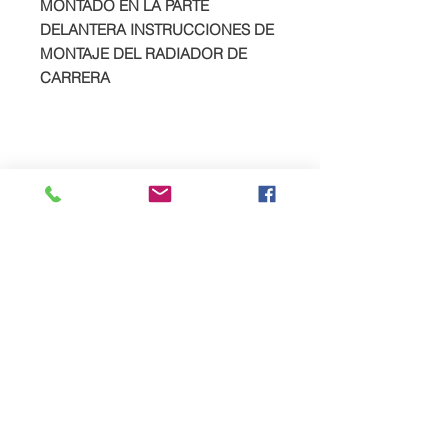
MONTADO EN LA PARTE
DELANTERA INSTRUCCIONES DE
MONTAJE DEL RADIADOR DE
CARRERA
SPREAD YOUR PAYMENTS
We are now offering the facility to
spread payments on all TTS bike and
car supercharger packages. Simply
pay a deposit of 50% and then settle
the remaining balance within 12
Productos
weeks to receive your completed
relacionados
order.
To take advantage of this option,