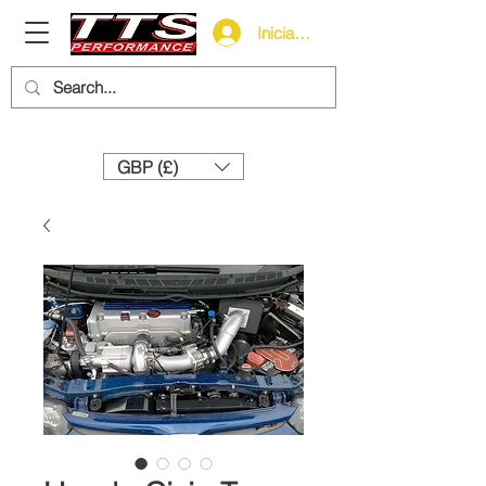
Iniciar sesión
Need help? Call us:
+44 (0)1327 858212
GBP (£)