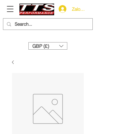
Zaloguj się
Need help? Call us:
+44 (0)1327 858212
GBP (£)