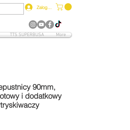
Zaloguj się
12
TTS SUPERBUSA
More
epustnicy 90mm,
lotowy i dodatkowy
wtryskiwaczy