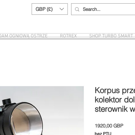
GBP (£)
Need help? Call us:
+44 (0)1327 8582
DAM OGNIOWĄ OSTRZE
ROTREX
SHOP TURBO SMART
Korpus prz
kolektor do
sterownik 
Cena
1920,00 GBP
bez PTU