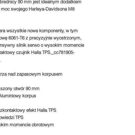
średnicy 90 mm jest idealnym dodatkiem
ć moc swojego Harleya-Davidsona M8
era wszystkie nowe komponenty, w tym
wę 6061-T6 z precyzyjnie wyostrzonym,
sywny silnik serwo o wysokim momencie
aktowy czujnik Halla TPS._cc781905-
_
etrza nad zapasowym korpusem
ększony otwór 90 mm
Aluminiowy korpus
kontaktowy efekt Halla TPS
owiedzi TPS
ysokim momencie obrotowym