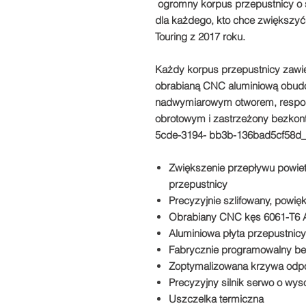
ogromny korpus przepustnicy o 
dla każdego, kto chce zwiększy
Touring z 2017 roku.
Każdy korpus przepustnicy zawi
obrabianą CNC aluminiową obudo
nadwymiarowym otworem, respon
obrotowym i zastrzeżony bezkont
5cde-3194- bb3b-136bad5cf58d
Zwiększenie przepływu powi
przepustnicy
Precyzyjnie szlifowany, powi
Obrabiany CNC kęs 6061-T6 
Aluminiowa płyta przepustnicy
Fabrycznie programowalny bez
Zoptymalizowana krzywa odp
Precyzyjny silnik serwo o w
Uszczelka termiczna