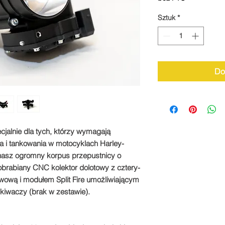
Sztuk
*
Do
cjalnie dla tych, którzy wymagają
 i tankowania w motocyklach Harley-
nasz ogromny korpus przepustnicy o
obrabiany CNC kolektor dolotowy z cztery-
wową i modułem Split Fire umożliwiającym
kiwaczy (brak w zestawie).