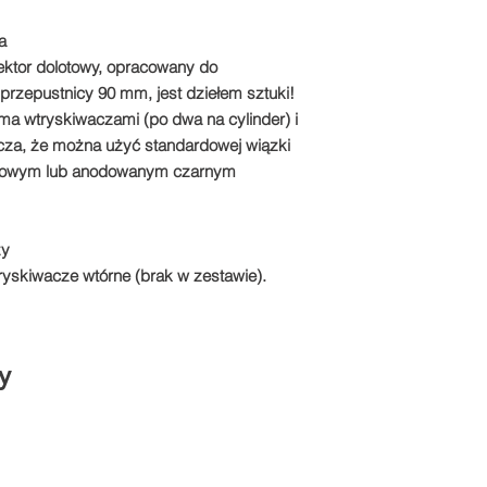
a
ektor dolotowy, opracowany do
rzepustnicy 90 mm, jest dziełem sztuki!
ma wtryskiwaczami (po dwa na cylinder) i
cza, że można użyć standardowej wiązki
urowym lub anodowanym czarnym
zy
yskiwacze wtórne (brak w zestawie).
y