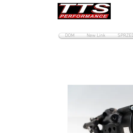
DOM
New Link
SPRZE