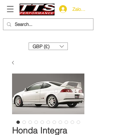
Zaloguj się
Need help? Call us:
+44 (0)1327 858212
GBP (£)
Honda Integra