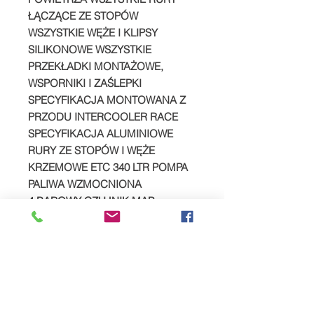
ŁĄCZĄCE ZE STOPÓW
WSZYSTKIE WĘŻE I KLIPSY
SILIKONOWE WSZYSTKIE
PRZEKŁADKI MONTAŻOWE,
WSPORNIKI I ZAŚLEPKI
SPECYFIKACJA MONTOWANA Z
PRZODU INTERCOOLER RACE
SPECYFIKACJA ALUMINIOWE
RURY ZE STOPÓW I WĘŻE
KRZEMOWE ETC 340 LTR POMPA
PALIWA WZMOCNIONA
4 BAROWY CZUJNIK MAP
ZAWÓR ZWROTU KWAS
SPREAD YOUR PAYMENTS
We are now offering the facility to