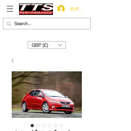
ログイン
Need help? Call us:
+44 (0)1327 858212
GBP (£)