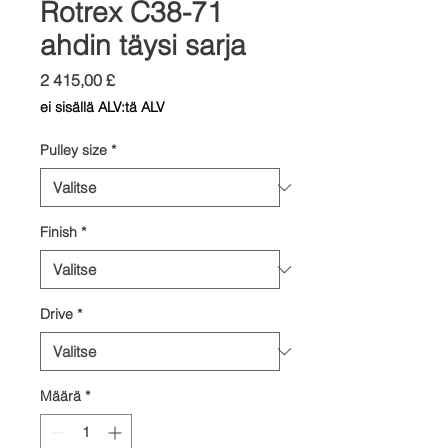
Rotrex C38-71
ahdin täysi sarja
Hinta
2 415,00 £
ei sisällä ALV:tä ALV
Pulley size
*
Finish
*
Drive
*
Määrä
*