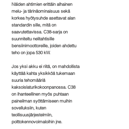
Näiden ahtimien erittäin alhainen
melu- ja tärinäominaisuus sekä
korkea hyötysuhde asettavat alan
standardin sille, mitä on
saavutettavissa. C38-sarja on
suunniteltu nelitahtisille
bensiinimoottoreille, joiden ahdettu
teho on jopa 530 kW.
Jos yksi akku ei riitä, on mahdollista
käyttää kahta yksikköä tukemaan
suuria tehomääriä
kaksoislaturikokoonpanossa. C38
on ihanteellinen myös puhtaan
paineilman syöttämiseen muihin
sovelluksiin, kuten
teollisuusjärjestelmiin,
polttokennovoimaloihin jne.