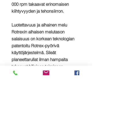
000 rpm takaavat erinomaisen
kiihtyvyyden ja tehonsiirron.
Luotettavuus ja alhainen melu
Rotrexin alhaisen melutason
salaisuus on korkean teknologian
patentoitu Rotrex-pyörivä
käyttöjärjestelmä. Sileät
planeettarullat ilman hampaita
takaavat hiljaisen toiminnan,
vähemmän tärinää ja tarjoavat
luotettavuuden kaikentyyppisissä
toimissa.
Kompakti
Pienten Rotrex-ahtimien kompakti ja
muoto tarjoavat ainutlaatuisia
pakkausetuja ja asennuksen
joustavuutta, mikä on tärkeä