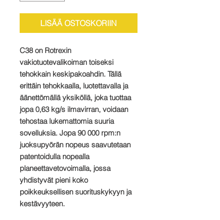
LISÄÄ OSTOSKORIIN
C38 on Rotrexin
vakiotuotevalikoiman toiseksi
tehokkain keskipakoahdin. Tällä
erittäin tehokkaalla, luotettavalla ja
äänettömällä yksiköllä, joka tuottaa
jopa 0,63 kg/s ilmavirran, voidaan
tehostaa lukemattomia suuria
sovelluksia. Jopa 90 000 rpm:n
juoksupyörän nopeus saavutetaan
patentoidulla nopealla
planeettavetovoimalla, jossa
yhdistyvät pieni koko
poikkeuksellisen suorituskykyyn ja
kestävyyteen.