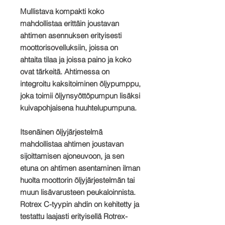
Mullistava kompakti koko
mahdollistaa erittäin joustavan
ahtimen asennuksen erityisesti
moottorisovelluksiin, joissa on
ahtaita tilaa ja joissa paino ja koko
ovat tärkeitä. Ahtimessa on
integroitu kaksitoiminen öljypumppu,
joka toimii öljynsyöttöpumpun lisäksi
kuivapohjaisena huuhtelupumpuna.
Itsenäinen öljyjärjestelmä
mahdollistaa ahtimen joustavan
sijoittamisen ajoneuvoon, ja sen
etuna on ahtimen asentaminen ilman
huolta moottorin öljyjärjestelmän tai
muun lisävarusteen peukaloinnista.
Rotrex C-tyypin ahdin on kehitetty ja
testattu laajasti erityisellä Rotrex-