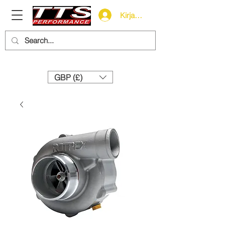
Kirjaudu
Need help? Call us:
+44 (0)1327 858212
GBP (£)