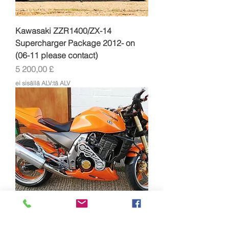
Kawasaki ZZR1400/ZX-14
Supercharger Package 2012- on
(06-11 please contact)
Hinta
5 200,00 £
ei sisällä ALV:tä ALV