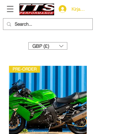
Kirjaudu
Need help? Call us:
+44 (0)1327 858212
GBP (£)
PRE-ORDER