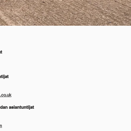
at
ijat
.co.uk
an asiantuntijat
m