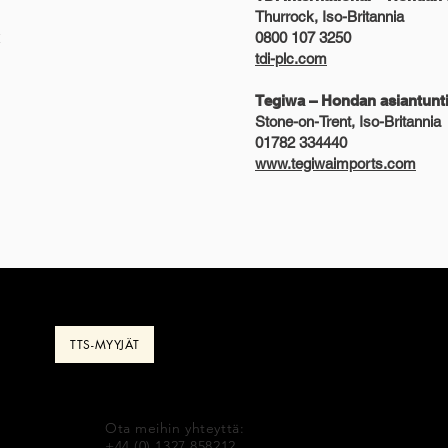
Thurrock, Iso-Britannia
k
0800 107 3250
tdi-plc.com
Tegiwa – Hondan asiantunti
Stone-on-Trent, Iso-Britannia
01782 334440
www.tegiwaimports.com
NISSÄ
ROTREX
SHOP TURBO SMART
TTS SUPERBUSA
RJAJA
TTS-MYYJÄT
GALLERIA
OTTAA YHTEYTTÄ
BLOG
p
Shop
Shop
Shop
Ota meihin yhteyttä:
+44 (0) 1327 858212