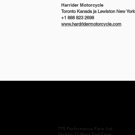
Harrider Motorcycle
Toronto Kanada ja Lewiston New Yor
+1 888 823 2698
www.hardridermotorcycle.com
KOTI
New Link
TULITERÄ MYYN
OSTA PYÖRÄN OSIA
OSTA AUTOSA
Triumph parts
Sho
TTS Performance Parts Ltd
Yksikkö 12 West End Farm