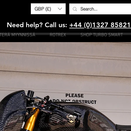
GBP (£)
Need help? Call us:
+44 (0)1327 8582
ITERÄ MYYNNISSÄ
ROTREX
SHOP TURBO SMART