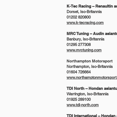
K-Tec Racing – Renaultin as
Dorset, Iso-Britannia
01202 820800
www.k-tecracing.com
MRC Tuning – Audin asiantu
Banbury, Iso-Britannia
01295 277308
www.mrctuning.com
Northampton Motorsport
Northampton, Iso-Britannia
01604 726664
www.northamptonmotorspor
TDI North – Hondan asiantu
Warrington, Iso-Britannia
01925 289100
www.tdi-north.com
TDI International – Hondan 