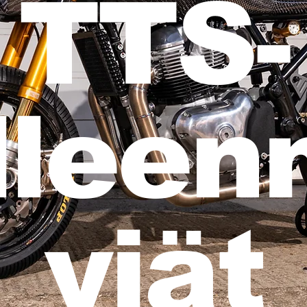
TTS-
llee
yjät