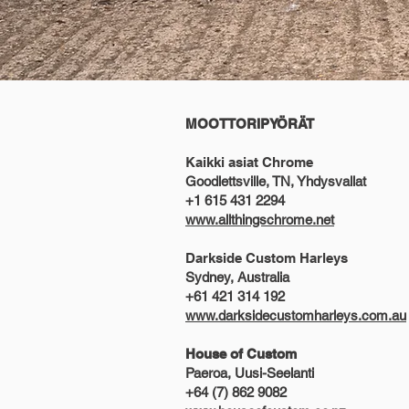
MOOTTORIPYÖRÄT
Kaikki asiat Chrome
Goodlettsville, TN, Yhdysvallat
+1 615 431 2294
www.allthingschrome.net
Darkside Custom Harleys
Sydney, Australia
+61 421 314 192
www.darksidecustomharleys.com.au
House of Custom
Paeroa, Uusi-Seelanti
+64 (7) 862 9082