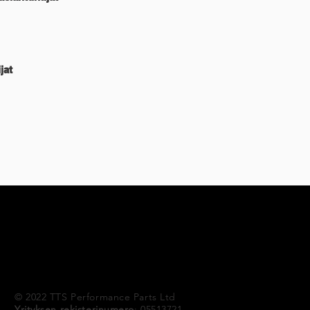
jat
TTS SUPERBUSA
OSTA PYÖRÄSARJAJA
I
Ts & Cs
New Page
Shop
SHOP TURBO SMART
© 2022 TTS Performance Parts Ltd
Yrityksen rekisterinumero
: 05513721