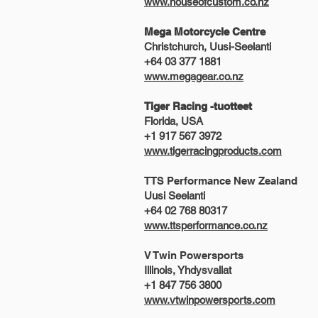
www.houseofcustom.co.nz
Mega Motorcycle Centre
Christchurch, Uusi-Seelanti
+64 03 377 1881
www.megagear.co.nz
Tiger Racing -tuotteet
Florida, USA
+1 917 567 3972
www.tigerracingproducts.com
TTS Performance New Zealand
Uusi Seelanti
+64 02 768 80317
www.ttsperformance.co.nz
V Twin Powersports
Illinois, Yhdysvallat
+1 847 756 3800
www.vtwinpowersports.com