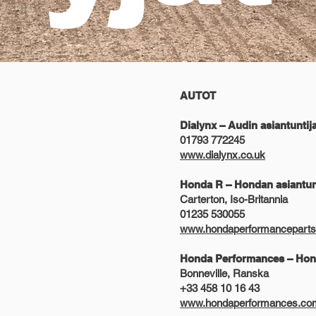
AUTOT
Dialynx – Audin asiantuntij
01793 772245
www.dialynx.co.uk
Honda R – Hondan asiantunt
Carterton, Iso-Britannia
01235 530055
www.hondaperformanceparts
Honda Performances – Hond
Bonneville, Ranska
+33 458 10 16 43
www.hondaperformances.co