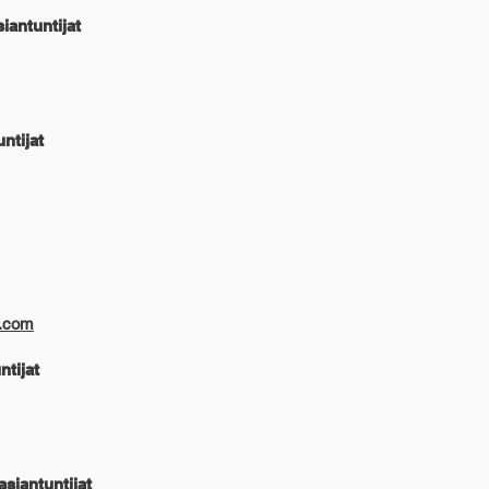
iantuntijat
ntijat
t.com
ntijat
asiantuntijat