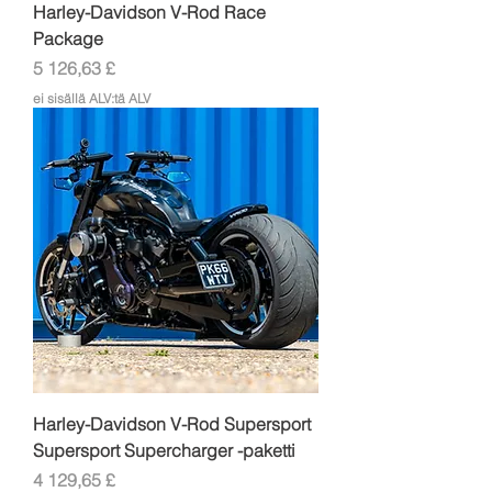
Harley-Davidson V-Rod Race
Package
Hinta
5 126,63 £
ei sisällä ALV:tä ALV
Harley-Davidson V-Rod Supersport
Supersport Supercharger -paketti
Hinta
4 129,65 £