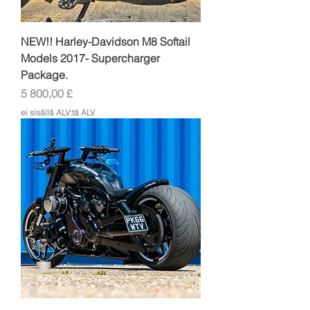
NEW!! Harley-Davidson M8 Softail
Models 2017- Supercharger
Package.
Hinta
5 800,00 £
ei sisällä ALV:tä ALV