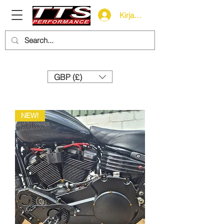
Kirjaudu
Need help? Call us:
+44 (0)1327 858212
GBP (£)
NEW!