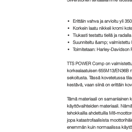
Erittäin vahva ja arvioitu yli
350
Korkein laatu
nikkeli kromi
kote
Tiukasti testattu
tiellä ja radalla
Suunniteltu &amp;
valmistettu
Toimitetaan:
Harley-Davidson 
TTS
POWER Comp
on valmistettu 
korkealaatuisen 655M13/EN36B ni
sekoitusta. Tässä kovetetussa tilas
kestävä, vaan siinä on erittäin kov
Tämä materiaali on samanlainen k
käyttövaihteiden materiaali. Nämä 
tehokkailla ahdettuilla M8-moott
jopa katastrofaalisista moottorihäi
enemmän kuin normaalissa käytö