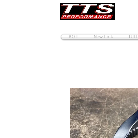
KOTI
New Link
TUL