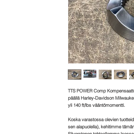
TTS
POWER Comp
Kompensaattor
päällä
Harley-Davidson Milwaukee 
yli
140 ft/lbs
vääntömomentti.
Koska varastossa olevien tuotteiden
sen alapuolella), kehitimme tämän 
Silverstonen tehtaallamme Isossa