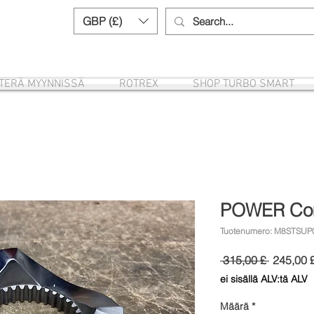
GBP (£)
Need help? Call us:
+44 (0)1327 8582
ITERÄ MYYNNISSÄ
ROTREX
SHOP TURBO SMART
POWER Com
Tuotenumero: M8STSUP
Normaali
 315,00 £ 
245,00 
hinta
ei sisällä ALV:tä ALV
Määrä
*