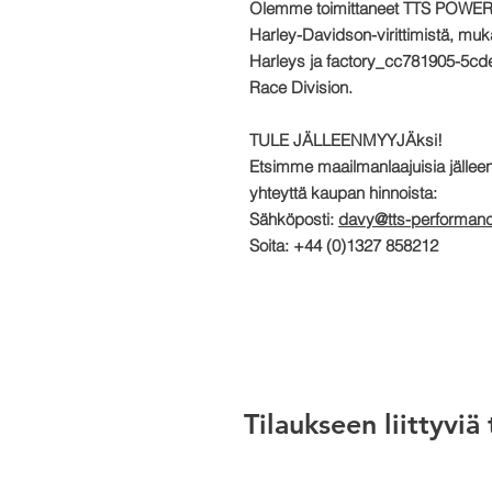
Olemme toimittaneet TTS
POWER
Harley-Davidson-virittimistä, mu
Harleys ja factory_cc781905-5c
Race Division.
TULE JÄLLEENMYYJÄksi!
Etsimme maailmanlaajuisia jäl
yhteyttä kaupan hinnoista:
Sähköposti:
davy@tts-performanc
Soita: +44 (0)1327 858212
Tilaukseen liittyviä