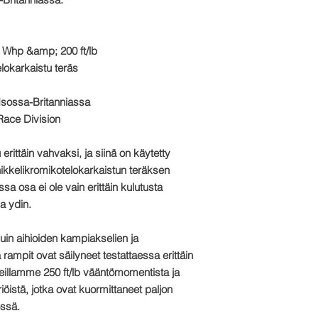
 Whp &amp; 200 ft/lb
lokarkaistu teräs
 Isossa-Britanniassa
Race Division
erittäin vahvaksi, ja siinä on käytetty
kkelikromikotelokarkaistun teräksen
sa osa ei ole vain erittäin kulutusta
a ydin.
uin aihioiden kampiakselien ja
rampit ovat säilyneet testattaessa erittäin
oreillamme
250 ft/lb
vääntömomentista ja
riöistä, jotka ovat kuormittaneet paljon
ssä.