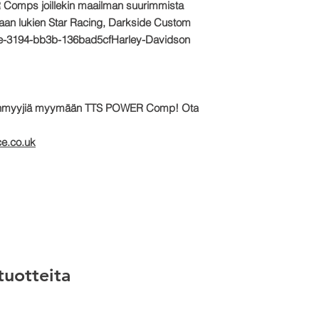
 Comps
joillekin maailman suurimmista
kaan lukien Star Racing, Darkside Custom
de-3194-bb3b-136bad5cf
Harley-Davidson
leenmyyjiä myymään TTS POWER Comp! Ota
e.co.uk
 tuotteita