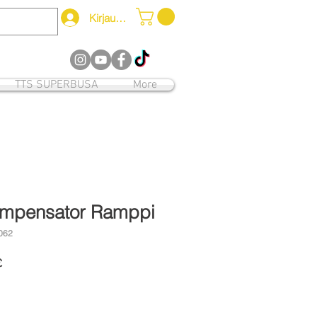
Kirjaudu
12
TTS SUPERBUSA
More
pensator Ramppi
062
Alehinta
£