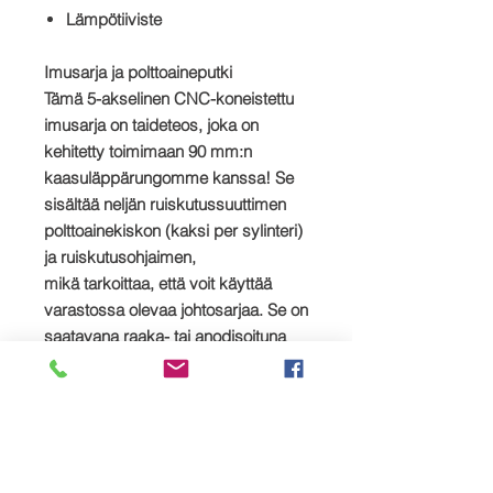
Lämpötiiviste
Imusarja ja polttoaineputki
Tämä 5-akselinen CNC-koneistettu
imusarja on taideteos, joka on
kehitetty toimimaan 90 mm:n
kaasuläppärungomme kanssa! Se
sisältää neljän ruiskutussuuttimen
polttoainekiskon (kaksi per sylinteri)
ja ruiskutusohjaimen,
mikä tarkoittaa, että voit käyttää
varastossa olevaa johtosarjaa. Se on
saatavana raaka- tai anodisoituna
mustana viimeistelynä.
Lisäsuuttimen ohjain
Tämä module sallii toissijaisten
suuttimien käytön (ei sisälly