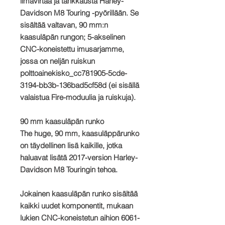
ilmavirtaa ja tankkausta Harley-
Davidson M8 Touring -pyörillään. Se
sisältää valtavan, 90 mm:n
kaasuläpän rungon; 5-akselinen
CNC-koneistettu imusarjamme,
jossa on neljän ruiskun
polttoainekisko_cc781905-5cde-
3194-bb3b-136bad5cf58d (ei sisällä
valaistua Fire-moduulia ja ruiskuja).
90 mm kaasuläpän runko
The huge, 90 mm, kaasuläppärunko
on täydellinen lisä kaikille, jotka
haluavat lisätä 2017-version Harley-
Davidson M8 Touringin tehoa.
Jokainen kaasuläpän runko sisältää
kaikki uudet komponentit, mukaan
lukien CNC-koneistetun aihion 6061-