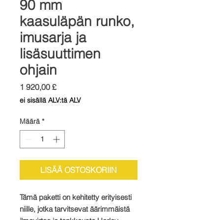
90 mm
kaasuläpän runko,
imusarja ja
lisäsuuttimen
ohjain
Hinta
1 920,00 £
ei sisällä ALV:tä ALV
Määrä
*
LISÄÄ OSTOSKORIIN
Tämä paketti on kehitetty erityisesti
niille, jotka tarvitsevat äärimmäistä