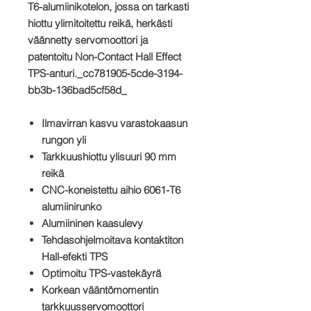
T6-alumiinikotelon, jossa on tarkasti
hiottu ylimitoitettu reikä, herkästi
väännetty servomoottori ja
patentoitu Non-Contact Hall Effect
TPS-anturi._cc781905-5cde-3194-
bb3b-136bad5cf58d_
Ilmavirran kasvu varastokaasun
rungon yli
Tarkkuushiottu ylisuuri 90 mm
reikä
CNC-koneistettu aihio 6061-T6
alumiinirunko
Alumiininen kaasulevy
Tehdasohjelmoitava kontaktiton
Hall-efekti TPS
Optimoitu TPS-vastekäyrä
Korkean vääntömomentin
tarkkuusservomoottori