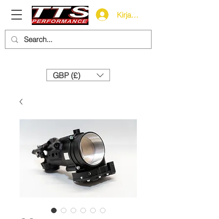
Kirjaudu
Need help? Call us:
+44 (0)1327 858212
GBP (£)