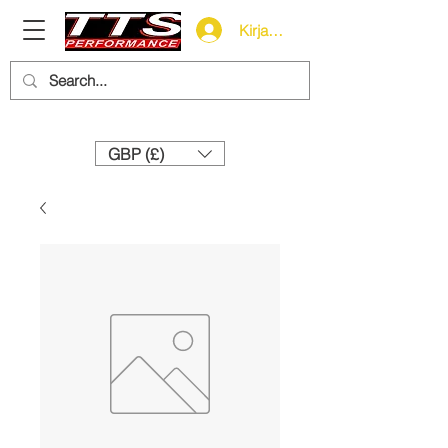
Kirjaudu
Need help? Call us:
+44 (0)1327 858212
GBP (£)