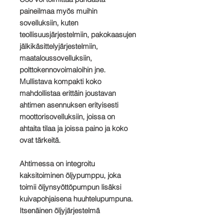
paineilmaa myös muihin
sovelluksiin, kuten
teollisuusjärjestelmiin, pakokaasujen
jälkikäsittelyjärjestelmiin,
maataloussovelluksiin,
polttokennovoimaloihin jne.
Mullistava kompakti koko
mahdollistaa erittäin joustavan
ahtimen asennuksen erityisesti
moottorisovelluksiin, joissa on
ahtaita tilaa ja joissa paino ja koko
ovat tärkeitä.
Ahtimessa on integroitu
kaksitoiminen öljypumppu, joka
toimii öljynsyöttöpumpun lisäksi
kuivapohjaisena huuhtelupumpuna.
Itsenäinen öljyjärjestelmä