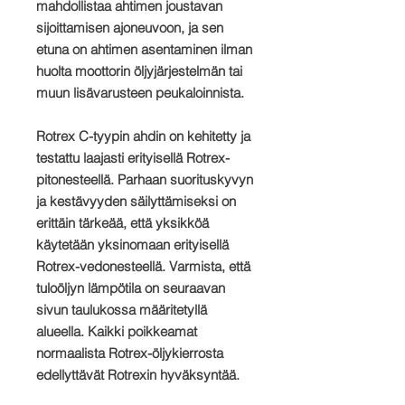
mahdollistaa ahtimen joustavan
sijoittamisen ajoneuvoon, ja sen
etuna on ahtimen asentaminen ilman
huolta moottorin öljyjärjestelmän tai
muun lisävarusteen peukaloinnista.
Rotrex C-tyypin ahdin on kehitetty ja
testattu laajasti erityisellä Rotrex-
pitonesteellä. Parhaan suorituskyvyn
ja kestävyyden säilyttämiseksi on
erittäin tärkeää, että yksikköä
käytetään yksinomaan erityisellä
Rotrex-vedonesteellä. Varmista, että
tuloöljyn lämpötila on seuraavan
sivun taulukossa määritetyllä
alueella. Kaikki poikkeamat
normaalista Rotrex-öljykierrosta
edellyttävät Rotrexin hyväksyntää.