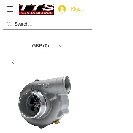
Kirjaudu
Need help? Call us:
+44 (0)1327 858212
GBP (£)