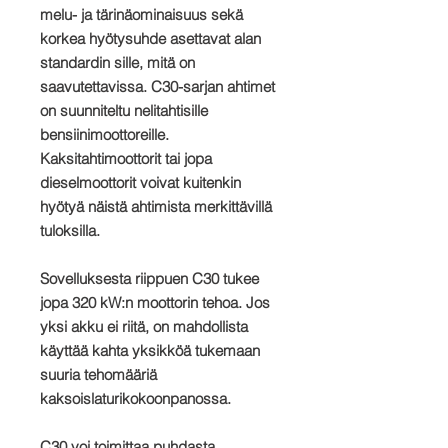
melu- ja tärinäominaisuus sekä
korkea hyötysuhde asettavat alan
standardin sille, mitä on
saavutettavissa. C30-sarjan ahtimet
on suunniteltu nelitahtisille
bensiinimoottoreille.
Kaksitahtimoottorit tai jopa
dieselmoottorit voivat kuitenkin
hyötyä näistä ahtimista merkittävillä
tuloksilla.
Sovelluksesta riippuen C30 tukee
jopa 320 kW:n moottorin tehoa. Jos
yksi akku ei riitä, on mahdollista
käyttää kahta yksikköä tukemaan
suuria tehomääriä
kaksoislaturikokoonpanossa.
C30 voi toimittaa puhdasta