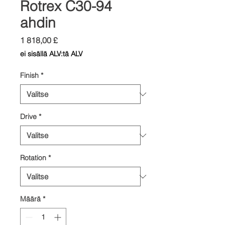
Rotrex C30-94
ahdin
Hinta
1 818,00 £
ei sisällä ALV:tä ALV
Finish
*
Drive
*
Rotation
*
Määrä
*