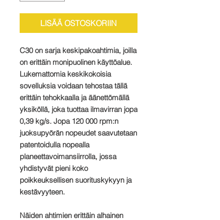
LISÄÄ OSTOSKORIIN
C30 on sarja keskipakoahtimia, joilla
on erittäin monipuolinen käyttöalue.
Lukemattomia keskikokoisia
sovelluksia voidaan tehostaa tällä
erittäin tehokkaalla ja äänettömällä
yksiköllä, joka tuottaa ilmavirran jopa
0,39 kg/s. Jopa 120 000 rpm:n
juoksupyörän nopeudet saavutetaan
patentoidulla nopealla
planeettavoimansiirrolla, jossa
yhdistyvät pieni koko
poikkeuksellisen suorituskykyyn ja
kestävyyteen.
Näiden ahtimien erittäin alhainen