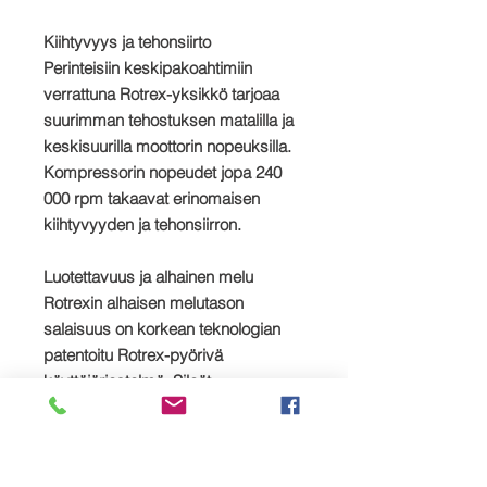
Kiihtyvyys ja tehonsiirto
Perinteisiin keskipakoahtimiin
verrattuna Rotrex-yksikkö tarjoaa
suurimman tehostuksen matalilla ja
keskisuurilla moottorin nopeuksilla.
Kompressorin nopeudet jopa 240
000 rpm takaavat erinomaisen
kiihtyvyyden ja tehonsiirron.
Luotettavuus ja alhainen melu
Rotrexin alhaisen melutason
salaisuus on korkean teknologian
patentoitu Rotrex-pyörivä
käyttöjärjestelmä. Sileät
planeettarullat ilman hampaita
takaavat hiljaisen toiminnan,
vähemmän tärinää ja tarjoavat
luotettavuuden kaikentyyppisissä