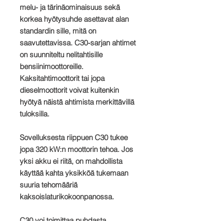
melu- ja tärinäominaisuus sekä
korkea hyötysuhde asettavat alan
standardin sille, mitä on
saavutettavissa. C30-sarjan ahtimet
on suunniteltu nelitahtisille
bensiinimoottoreille.
Kaksitahtimoottorit tai jopa
dieselmoottorit voivat kuitenkin
hyötyä näistä ahtimista merkittävillä
tuloksilla.
Sovelluksesta riippuen C30 tukee
jopa 320 kW:n moottorin tehoa. Jos
yksi akku ei riitä, on mahdollista
käyttää kahta yksikköä tukemaan
suuria tehomääriä
kaksoislaturikokoonpanossa.
C30 voi toimittaa puhdasta