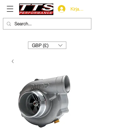
Kirjaudu
Need help? Call us:
+44 (0)1327 858212
GBP (£)