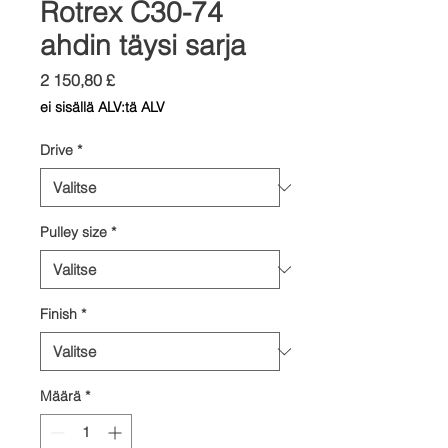
Rotrex C30-74
ahdin täysi sarja
Hinta
2 150,80 £
ei sisällä ALV:tä ALV
Drive
*
Pulley size
*
Finish
*
Määrä
*