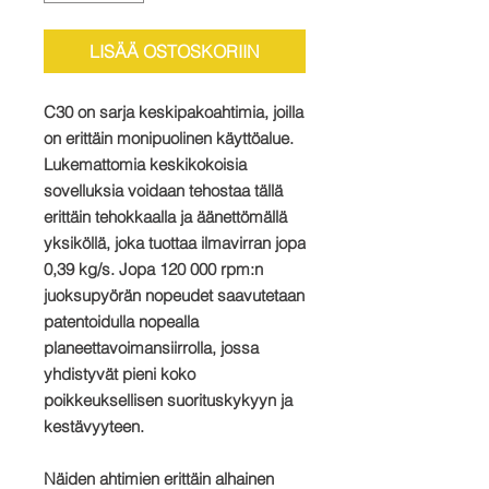
LISÄÄ OSTOSKORIIN
C30 on sarja keskipakoahtimia, joilla
on erittäin monipuolinen käyttöalue.
Lukemattomia keskikokoisia
sovelluksia voidaan tehostaa tällä
erittäin tehokkaalla ja äänettömällä
yksiköllä, joka tuottaa ilmavirran jopa
0,39 kg/s. Jopa 120 000 rpm:n
juoksupyörän nopeudet saavutetaan
patentoidulla nopealla
planeettavoimansiirrolla, jossa
yhdistyvät pieni koko
poikkeuksellisen suorituskykyyn ja
kestävyyteen.
Näiden ahtimien erittäin alhainen