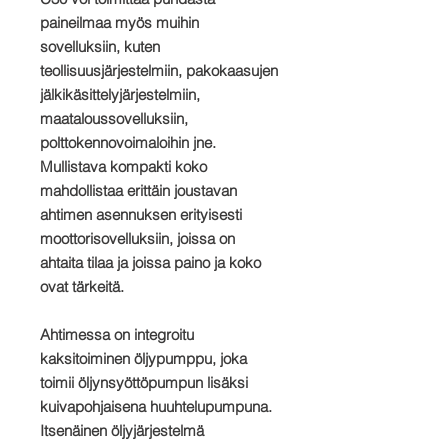
paineilmaa myös muihin
sovelluksiin, kuten
teollisuusjärjestelmiin, pakokaasujen
jälkikäsittelyjärjestelmiin,
maataloussovelluksiin,
polttokennovoimaloihin jne.
Mullistava kompakti koko
mahdollistaa erittäin joustavan
ahtimen asennuksen erityisesti
moottorisovelluksiin, joissa on
ahtaita tilaa ja joissa paino ja koko
ovat tärkeitä.
Ahtimessa on integroitu
kaksitoiminen öljypumppu, joka
toimii öljynsyöttöpumpun lisäksi
kuivapohjaisena huuhtelupumpuna.
Itsenäinen öljyjärjestelmä