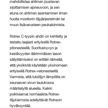
mahdollistaa ahtimen joustavan
sijoittamisen ajoneuvoon, ja sen
etuna on ahtimen asentaminen ilman
huolta moottorin öljyjärjestelmän tai
muun lisävarusteen peukaloinnista.
Rotrex C-tyypin ahdin on kehitetty ja
testattu laajasti erityisellä Rotrex-
pitonesteellä. Suorituskyvyn ja
kestävyyden äärimmäisen tason
säilyttämiseksi on erittäin tärkeää,
että yksikköä käytetään yksinomaan
erityisellä Rotrex-vetonesteellä.
Varmista, että tuloöljyn lämpötila on
seuraavan sivun taulukossa
määritetyllä alueella. Kaikki
poikkeamat normaalista Rotrex-
öljykierrosta edellyttävät Rotrexin
hyväksyntää.