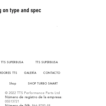
Turbosmart Fuel Pressure reg
Precio
156,55 GBP
Impuesto excluido
TTS SUPERBUSA
TTS SUPERBUSA
UIDORES TTS
GALERÍA
CONTACTO
Shop
SHOP TURBO SMART
© 2022 TTS Performance Parts Ltd
Número de registro de la empresa
:
05513721
Número de IVA
: 866 8793 48