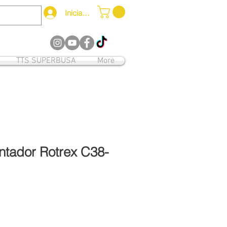
Iniciar sesión
12
TTS SUPERBUSA
More
ntador Rotrex C38-
o