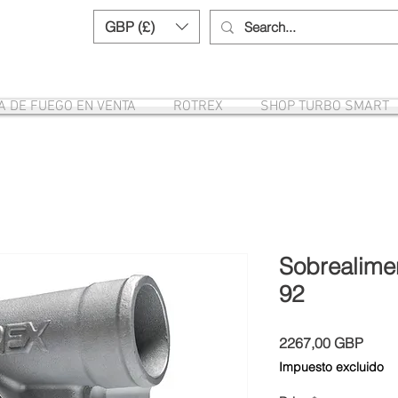
GBP (£)
Need help? Call us:
+44 (0)1327 8582
A DE FUEGO EN VENTA
ROTREX
SHOP TURBO SMART
Sobrealime
92
Preci
2267,00 GBP
Impuesto excluido