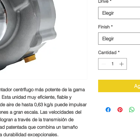
Drive
*
Elegir
Finish
*
Elegir
Cantidad
*
Ag
ntador centrífugo más potente de la gama
Esta unidad muy eficiente, fiable y
o de aire de hasta 0,63 kg/s puede impulsar
ones a gran escala. Las velocidades del
logran a través de la transmisión de
cidad patentada que combina un tamaño
a durabilidad excepcionales.