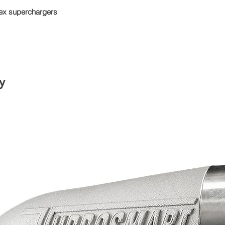
trex superchargers
y