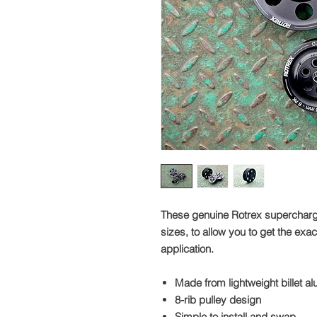
These genuine Rotrex supercharger 
sizes, to allow you to get the exa
application.
Made from lightweight billet a
8-rib pulley design
Simple to install and swap