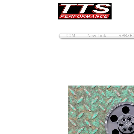
DOM
New Link
SPRZE