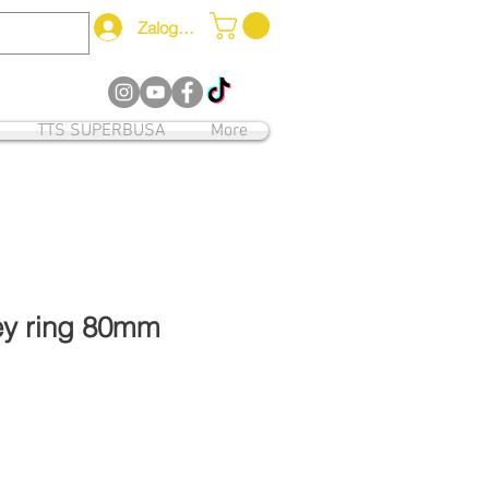
Zaloguj się
12
TTS SUPERBUSA
More
ley ring 80mm