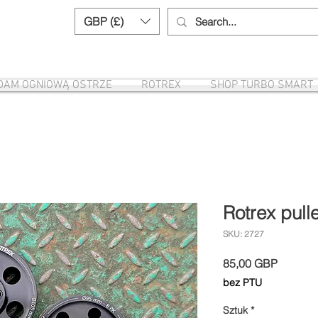
GBP (£)
Need help? Call us:
+44 (0)1327 8582
DAM OGNIOWĄ OSTRZE
ROTREX
SHOP TURBO SMART
Rotrex pul
SKU: 2727
Cena
85,00 GBP
bez PTU
Sztuk
*