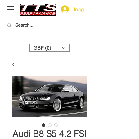
Inloggen
Need help? Call us:
+44 (0)1327 858212
GBP (£)
Audi B8 S5 4.2 FSI