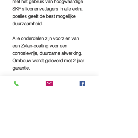
met het gebruik van hoogwaardige
SKF siliconenvetlagers in alle extra
poelies geeft de best mogelijke
duurzaamheid.
Alle onderdelen zijn voorzien van
een Zylan-coating voor een
corrosievrije, duurzame afwerking.
Ombouw wordt geleverd met 2 jaar
garantie.
PRESTATIE
550ps @7100rpm
651Nm @5400rpm
0 - 60 3,5 seconden
Staand 1/4 mijl 11,7 seconden
Topsnelheid beperkt 185mph