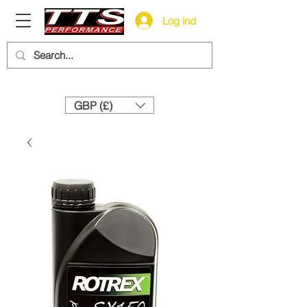
Log ind
Need help? Call us:
+44 (0)1327 858212
GBP (£)