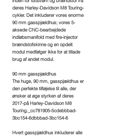
inden for luftstrøm og brændstof fra
deres Harley-Davidson M8 Touring-
cykler. Det inkluderer vores enorme
90 mm gasspjældhus; vores 5-
aksede CNC-bearbejdede
indløbsmanifold med fire-injector
brændstofskinne og en opdelt
modul medfølger ikke for at tillade
brug af andet modul.
90 mm gasspjældhus
The huge, 90 mm, gasspjældhus er
den perfekte tilføjelse til alle, der
ønsker at øge styrken af deres
2017-på Harley-Davidson M8
Touring._cc781905-5cdebbbad-
3bc154-6dbbbad-3bc154-6
Hvert gasspjældhus inkluderer alle