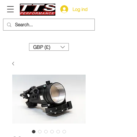
Log ind
Need help? Call us:
+44 (0)1327 858212
GBP (£)