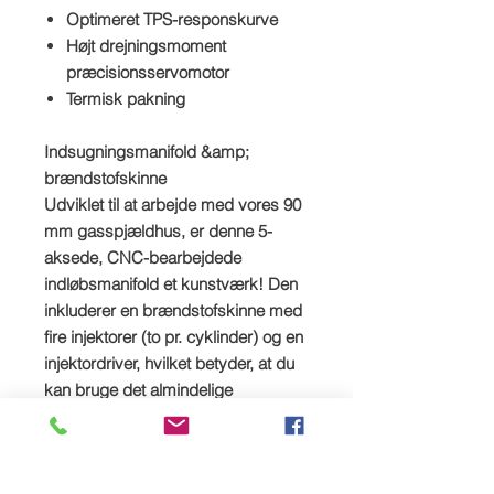
Optimeret TPS-responskurve
Højt drejningsmoment
præcisionsservomotor
Termisk pakning
Indsugningsmanifold &amp;
brændstofskinne
Udviklet til at arbejde med vores 90
mm gasspjældhus, er denne 5-
aksede, CNC-bearbejdede
indløbsmanifold et kunstværk! Den
inkluderer en brændstofskinne med
fire injektorer (to pr. cyklinder) og en
injektordriver, hvilket betyder, at du
kan bruge det almindelige
ledningsnet. Den fås i en rå eller
anodiseret sort finish.