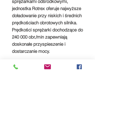
sprężarkami odśrodkowymi,
jednostka Rotrex oferuje najwyższe
doładowanie przy niskich i średnich
prędkościach obrotowych silnika.
Prędkości sprężarki dochodzące do
240 000 obr./min zapewniają
doskonałe przyspieszenie i
dostarczanie mocy.
Niezawodność i niski poziom hałasu
Sekretem niskiego poziomu hałasu
Rotrex jest zaawansowany
technologicznie opatentowany
obrotowy system napędowy Rotrex.
Gładkie rolki planetarne bez zębów
zapewniają cichą pracę, mniej
wibracji i zapewniają niezawodność
we wszystkich rodzajach operacji.