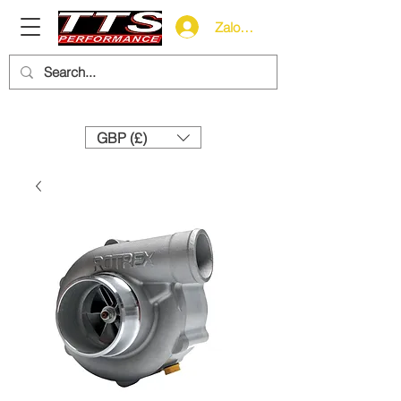
Zaloguj się
Need help? Call us:
+44 (0)1327 858212
GBP (£)