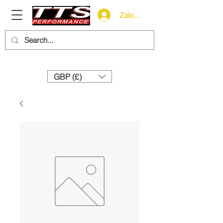
Zaloguj się
Need help? Call us:
+44 (0)1327 858212
GBP (£)