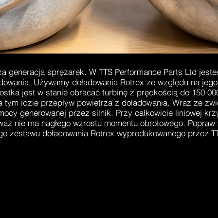
za generacja sprężarek. W TTS Performance Parts Ltd jest
adowania. Używamy doładowania Rotrex ze względu na jeg
stka jest w stanie obracać turbinę z prędkością do 150 00
a tym idzie przepływ powietrza z doładowania. Wraz ze z
mocy generowanej przez silnik. Przy całkowicie liniowej kr
eważ nie ma nagłego wzrostu momentu obrotowego. Popraw 
o zestawu doładowania Rotrex wyprodukowanego przez TT
M OGNIOWĄ OSTRZE
ROTREX
SHOP TURBO SMART