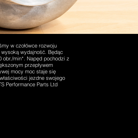
eśmy w czołówce rozwoju
o wysoką wydajność. Będąc
0 obr./min*. Napęd pochodzi z
większonym przepływem
zywej mocy moc staje się
właściwości jezdne swojego
S Performance Parts Ltd
TTS SUPERBUSA
TTS SUPERBUSA