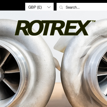
GBP (£)
Need help? Call us:
+44 (0)1327 8582
DAM OGNIOWĄ OSTRZE
ROTREX
SHOP TURBO SMART