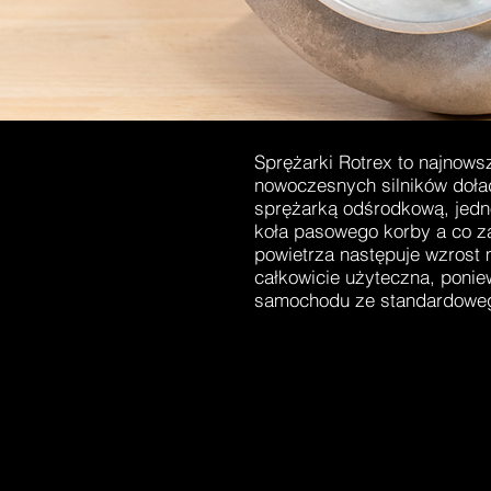
Sprężarki Rotrex to najnows
nowoczesnych silników doł
sprężarką odśrodkową, jedno
koła pasowego korby a co z
powietrza następuje wzrost 
całkowicie użyteczna, poni
samochodu ze standardoweg
DOM
New Link
SPRZEDA